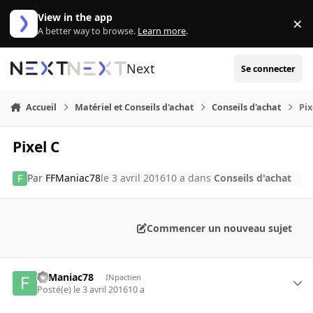
Aller au contenu
View in the app
×
Di
A better way to browse.
Learn more
.
Next
Se connecter
Accueil
Matériel et Conseils d'achat
Conseils d'achat
Pix
Pixel C
Par
FFManiac78
le 3 avril 2016
10 a
dans
Conseils d'achat
Commencer un nouveau sujet
FFManiac78
INpactien
Posté(e)
le 3 avril 2016
10 a