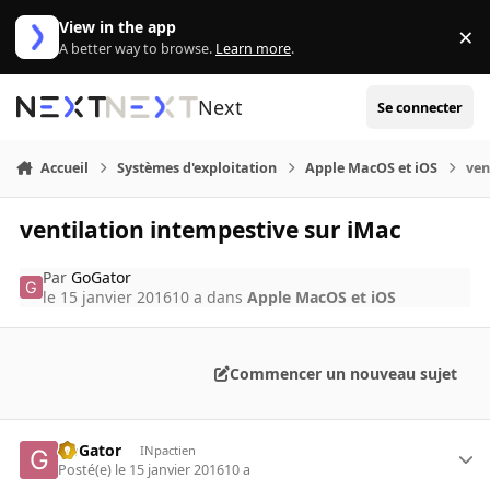
Aller au contenu
View in the app
×
Di
A better way to browse.
Learn more
.
Next
Se connecter
Accueil
Systèmes d'exploitation
Apple MacOS et iOS
ven
ventilation intempestive sur iMac
Par
GoGator
le 15 janvier 2016
10 a
dans
Apple MacOS et iOS
Commencer un nouveau sujet
GoGator
INpactien
Posté(e)
le 15 janvier 2016
10 a