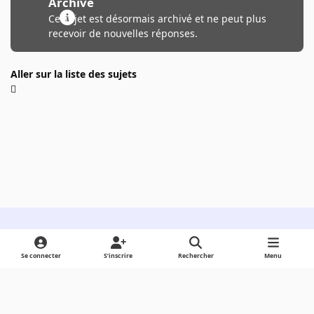
Archivé
Ce sujet est désormais archivé et ne peut plus
recevoir de nouvelles réponses.
Aller sur la liste des sujets
Light Mode
Dark Mode
System Preference
Se connecter
S’inscrire
Rechercher
Menu
Langue
Cookies
Powered by
Invision Community