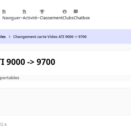
Naviguer
Activité
Classement
Clubs
Chatbox
les
Changement carte Video ATI 9000 -> 9700
 9000 -> 9700
 portables
22 a