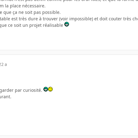
 la place nécessaire.
le que ça ne soit pas possible.
able est très dure à trouver (voir impossible) et doit couter très ch
ue ce soit un projet réalisable
22 a
arder par curiosité.
urant.