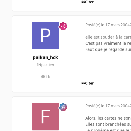
Citer
Posté(e)
le 17 mars 2004
elle est souder à la ca
C'est pas vraiment la r
Faut que je regarde sur
paikan_hck
INpactien
1 k
messages
Citer
Posté(e)
le 17 mars 2004
Alors, les cartes ne so
Elles sont branchées s
Le probème est que le 