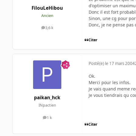
d'optimiser un maximum
FilouLeHibou
Donc il est fort probab
Ancien
Sinon, une cg pour port
Donc, je ne pense pas q
3,6 k
messages
Citer
Posté(e)
le 17 mars 2004
Ok.
Merci pour les infos.
Je vais quand meme reg
Je vous tiendrais qu co
paikan_hck
INpactien
1 k
messages
Citer