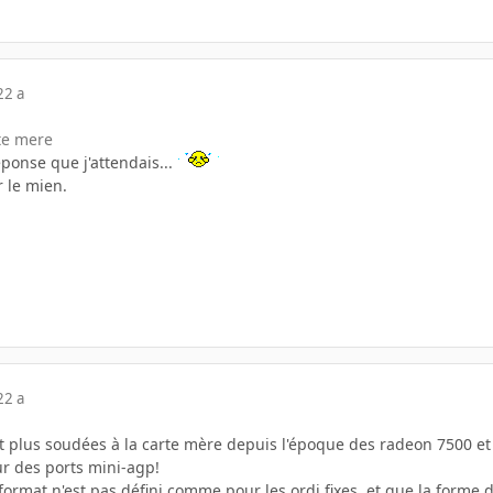
22 a
rte mere
eponse que j'attendais...
 le mien.
22 a
nt plus soudées à la carte mère depuis l'époque des radeon 7500 et
ur des ports mini-agp!
format n'est pas défini comme pour les ordi fixes, et que la forme