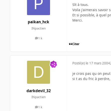
Slt à tous.
Voila j'aimerais savoir 
Et si possible, à quel p
Merci.
paikan_hck
INpactien
1 k
messages
Citer
Posté(e)
le 17 mars 2004
je crois pas qu on peut
si t as du fric à perd
darkdevil_32
INpactien
1 k
messages