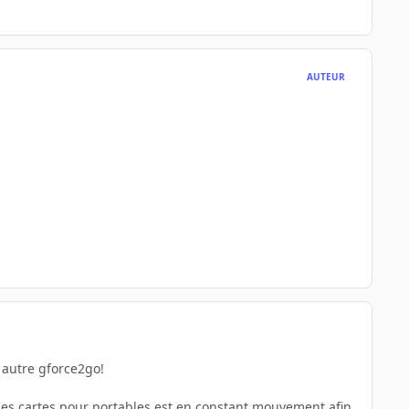
AUTEUR
 autre gforce2go!
 des cartes pour portables est en constant mouvement afin