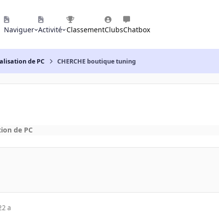
Naviguer
Activité
Classement
Clubs
Chatbox
alisation de PC
CHERCHE boutique tuning
tion de PC
22 a