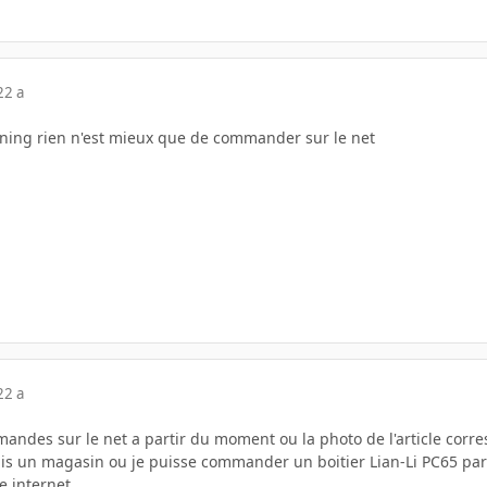
22 a
unning rien n'est mieux que de commander sur le net
22 a
mandes sur le net a partir du moment ou la photo de l'article corres
drais un magasin ou je puisse commander un boitier Lian-Li PC65 pa
 internet.....