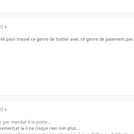
22 a
éré pour trouvé ce genre de boitier avec ce genre de paiement pas t
22 a
r par mandat à la poste...
ment,et la il ne risque rien non plus...