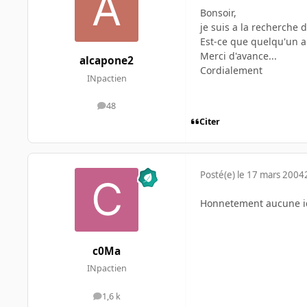
Bonsoir,
je suis a la recherche
Est-ce que quelqu'un a
Merci d'avance...
alcapone2
Cordialement
INpactien
48
messages
Citer
Posté(e)
le 17 mars 2004
Honnetement aucune idé
c0Ma
INpactien
1,6 k
messages