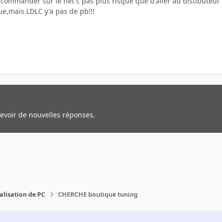
commander sur le net c pas plus risqué que d'aller au distibuteur
ue,mais LDLC y'a pas de pb!!!
cevoir de nouvelles réponses.
alisation de PC
CHERCHE boutique tuning