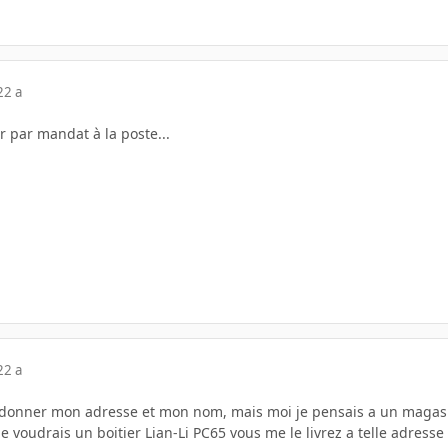
22 a
r par mandat à la poste...
22 a
ut donner mon adresse et mon nom, mais moi je pensais a un maga
 "je voudrais un boitier Lian-Li PC65 vous me le livrez a telle adre