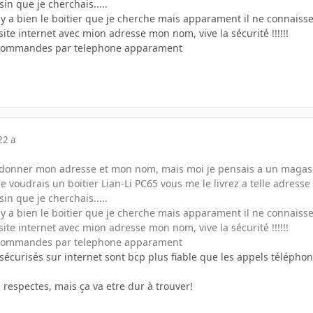
in que je cherchais.....
 y a bien le boitier que je cherche mais apparament il ne connaiss
site internet avec mion adresse mon nom, vive la sécurité !!!!!!
s commandes par telephone apparament
22 a
ut donner mon adresse et mon nom, mais moi je pensais a un maga
 "je voudrais un boitier Lian-Li PC65 vous me le livrez a telle adre
in que je cherchais.....
 y a bien le boitier que je cherche mais apparament il ne connaiss
site internet avec mion adresse mon nom, vive la sécurité !!!!!!
s commandes par telephone apparament
 sécurisés sur internet sont bcp plus fiable que les appels téléph
e respectes, mais ça va etre dur à trouver!