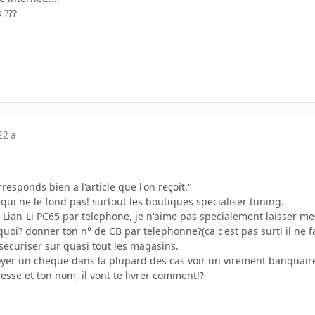
 ???
22 a
rresponds bien a l'article que l'on reçoit."
qui ne le fond pas! surtout les boutiques specialiser tuning.
ian-Li PC65 par telephone, je n'aime pas specialement laisser mes 
 quoi? donner ton n° de CB par telephonne?(ca c'est pas surt! il ne f
securiser sur quasi tout les magasins.
oyer un cheque dans la plupard des cas voir un virement banquair
esse et ton nom, il vont te livrer comment!?