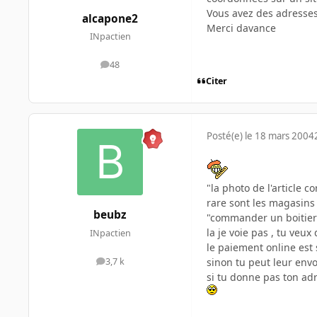
Vous avez des adresses
alcapone2
Merci davance
INpactien
48
messages
Citer
Posté(e)
le 18 mars 2004
"la photo de l'article co
rare sont les magasins 
beubz
"commander un boitier L
la je voie pas , tu veux
INpactien
le paiement online est 
sinon tu peut leur env
3,7 k
messages
si tu donne pas ton adr