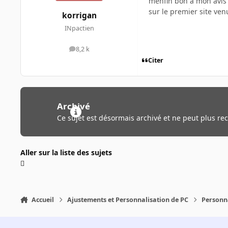
menfin bon a mon avis 
sur le premier site ven
korrigan
INpactien
8,2 k
messages
Citer
Archivé
Ce sujet est désormais archivé et ne peut plus re
Aller sur la liste des sujets
Accueil
Ajustements et Personnalisation de PC
Personn