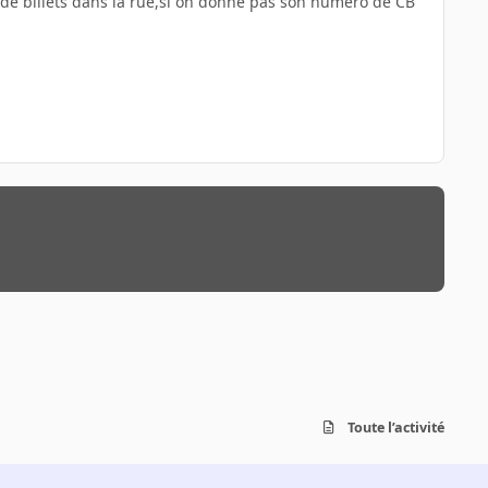
 de billets dans la rue,si on donne pas son numero de CB
Toute l’activité