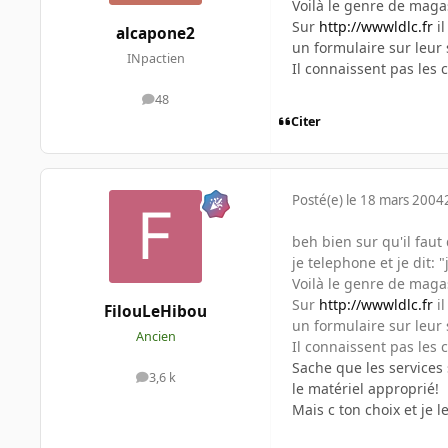
Voilà le genre de magas
Sur
http://wwwldlc.fr
il
alcapone2
un formulaire sur leur 
INpactien
Il connaissent pas le
48
messages
Citer
Posté(e)
le 18 mars 2004
beh bien sur qu'il fa
je telephone et je dit:
Voilà le genre de magas
Sur
http://wwwldlc.fr
il
FilouLeHibou
un formulaire sur leur 
Ancien
Il connaissent pas le
Sache que les services
3,6 k
messages
le matériel approprié!
Mais c ton choix et je l