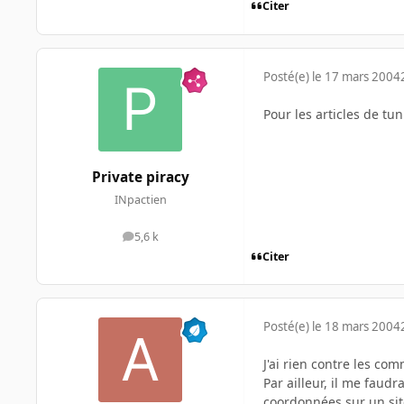
Citer
Posté(e)
le 17 mars 2004
Pour les articles de t
Private piracy
INpactien
5,6 k
messages
Citer
Posté(e)
le 18 mars 2004
J'ai rien contre les com
Par ailleur, il me fau
coordonnées sur un site