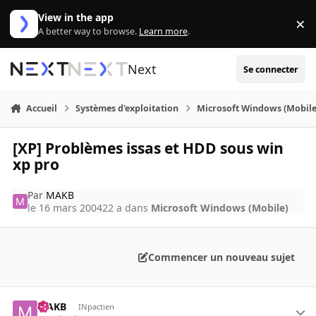
Aller au contenu
View in the app
×
Di
A better way to browse.
Learn more
.
Next
Se connecter
Accueil
Systèmes d'exploitation
Microsoft Windows (Mobile
[XP] Problèmes issas et HDD sous win
xp pro
Par
MAKB
le 16 mars 2004
22 a
dans
Microsoft Windows (Mobile)
Commencer un nouveau sujet
MAKB
INpactien