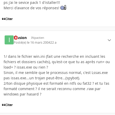
ps j'ai le sevice pack 1 d'istaller!!!
Merci d'avance de vos réponses!
Citer
Illusion
INpactien
Posté(e)
le 16 mars 2004
22 a
1/ dans le fichier win.ini (fait une recherche en incluant les
fichiers et dossiers cachés), qu'est-ce que tu as après run= ou
load= ? issas.exe ou rien ?
Sinon, il me semble que le processus normal, c'est Lssas.exe
pas issas.exe...un trojan peut-être...(spybot).
2/ton disque physique est formaté en ntfs ou fat32 ? et tu l'as
formaté comment ? il ne serait reconnu comme .raw par
windows par hasard ?
Citer