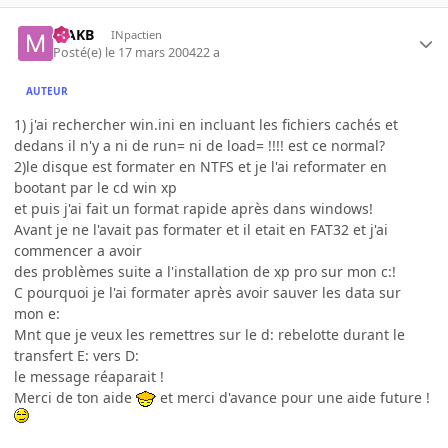
MAKB
INpactien
Posté(e)
le 17 mars 2004
22 a
AUTEUR
1) j'ai rechercher win.ini en incluant les fichiers cachés et
dedans il n'y a ni de run= ni de load= !!!! est ce normal?
2)le disque est formater en NTFS et je l'ai reformater en
bootant par le cd win xp
et puis j'ai fait un format rapide après dans windows!
Avant je ne l'avait pas formater et il etait en FAT32 et j'ai
commencer a avoir
des problèmes suite a l'installation de xp pro sur mon c:!
C pourquoi je l'ai formater après avoir sauver les data sur
mon e:
Mnt que je veux les remettres sur le d: rebelotte durant le
transfert E: vers D:
le message réaparait !
Merci de ton aide
et merci d'avance pour une aide future !