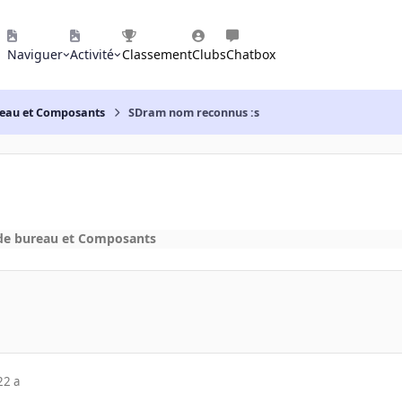
Naviguer
Activité
Classement
Clubs
Chatbox
reau et Composants
SDram nom reconnus :s
de bureau et Composants
22 a