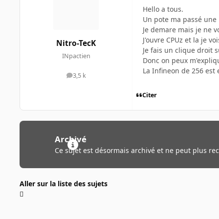
Hello a tous.
Un pote ma passé une 
Je demare mais je ne vo
J'ouvre CPUz et la je v
Nitro-TecK
Je fais un clique droit 
INpactien
Donc on peux m'expliqu
La Infineon de 256 est 
3,5 k
messages
Citer
Archivé
Ce sujet est désormais archivé et ne peut plus re
Aller sur la liste des sujets