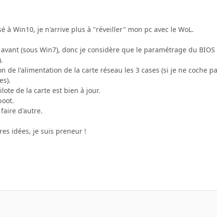
é à Win10, je n'arrive plus à "réveiller" mon pc avec le WoL.
 avant (sous Win7), donc je considère que le paramétrage du BIOS es
.
on de l'alimentation de la carte réseau les 3 cases (si je ne coche pa
es).
lote de la carte est bien à jour.
boot.
 faire d'autre.
res idées, je suis preneur !