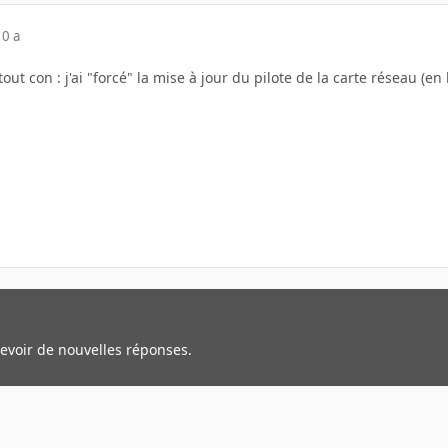
10 a
 tout con : j'ai "forcé" la mise à jour du pilote de la carte réseau (en
cevoir de nouvelles réponses.