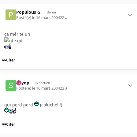
Populous G.
Banni
Posté(e)
le 16 mars 2004
22 a
ça mérite un
Citer
siryop
INpactien
Posté(e)
le 16 mars 2004
22 a
qui perd perd
(coluche!!!)
Citer