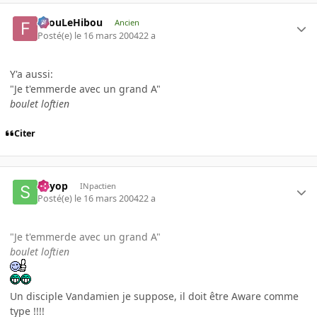
FilouLeHibou
Ancien
Posté(e)
le 16 mars 2004
22 a
Y'a aussi:
"Je t'emmerde avec un grand A"
boulet loftien
Citer
siryop
INpactien
Posté(e)
le 16 mars 2004
22 a
"Je t'emmerde avec un grand A"
boulet loftien
Un disciple Vandamien je suppose, il doit être Aware comme
type !!!!