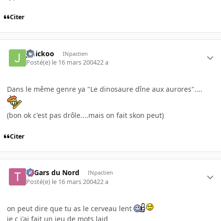
Citer
Jmickoo
INpactien
Posté(e)
le 16 mars 2004
22 a
Dans le même genre ya "Le dinosaure dîne aux aurores"....
(bon ok c'est pas drôle....mais on fait skon peut)
Citer
Ti Gars du Nord
INpactien
Posté(e)
le 16 mars 2004
22 a
on peut dire que tu as le cerveau lent
je c j'ai fait un jeu de mots laid