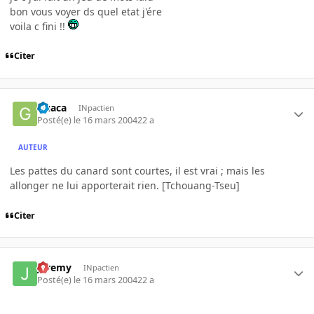
bon vous voyer ds quel etat j'ére
voila c fini !!
Citer
Guaca
INpactien
Posté(e)
le 16 mars 2004
22 a
AUTEUR
Les pattes du canard sont courtes, il est vrai ; mais les
allonger ne lui apporterait rien. [Tchouang-Tseu]
Citer
Jeremy
INpactien
Posté(e)
le 16 mars 2004
22 a