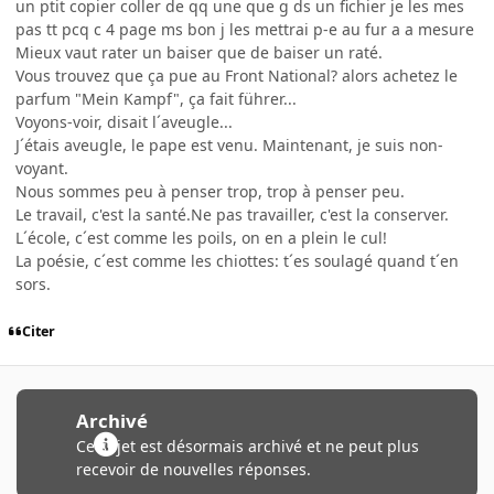
un ptit copier coller de qq une que g ds un fichier je les mes
pas tt pcq c 4 page ms bon j les mettrai p-e au fur a a mesure
Mieux vaut rater un baiser que de baiser un raté.
Vous trouvez que ça pue au Front National? alors achetez le
parfum "Mein Kampf", ça fait führer...
Voyons-voir, disait l´aveugle...
J´étais aveugle, le pape est venu. Maintenant, je suis non-
voyant.
Nous sommes peu à penser trop, trop à penser peu.
Le travail, c'est la santé.Ne pas travailler, c'est la conserver.
L´école, c´est comme les poils, on en a plein le cul!
La poésie, c´est comme les chiottes: t´es soulagé quand t´en
sors.
Citer
Archivé
Ce sujet est désormais archivé et ne peut plus
recevoir de nouvelles réponses.