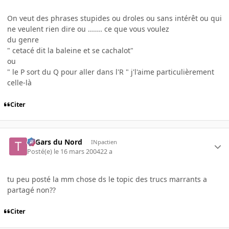
On veut des phrases stupides ou droles ou sans intérêt ou qui
ne veulent rien dire ou ....... ce que vous voulez
du genre
" cetacé dit la baleine et se cachalot"
ou
" le P sort du Q pour aller dans l'R " j'l'aime particulièrement
celle-là
Citer
Ti Gars du Nord
INpactien
Posté(e)
le 16 mars 2004
22 a
tu peu posté la mm chose ds le topic des trucs marrants a
partagé non??
Citer