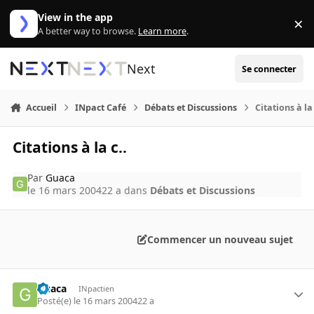
Aller au contenu
View in the app
×
Di
A better way to browse.
Learn more
.
Next
Se connecter
Accueil
INpact Café
Débats et Discussions
Citations à la 
Citations à la c..
Par
Guaca
le 16 mars 2004
22 a
dans
Débats et Discussions
Commencer un nouveau sujet
Guaca
INpactien
Posté(e)
le 16 mars 2004
22 a