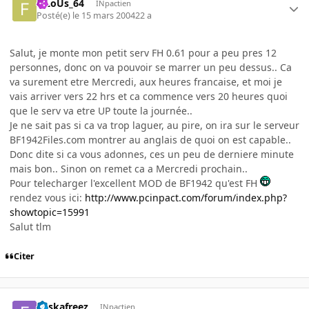
FiLoUs_64
INpactien
Posté(e)
le 15 mars 2004
22 a
Salut, je monte mon petit serv FH 0.61 pour a peu pres 12
personnes, donc on va pouvoir se marrer un peu dessus.. Ca
va surement etre Mercredi, aux heures francaise, et moi je
vais arriver vers 22 hrs et ca commence vers 20 heures quoi
que le serv va etre UP toute la journée..
Je ne sait pas si ca va trop laguer, au pire, on ira sur le serveur
BF1942Files.com montrer au anglais de quoi on est capable..
Donc dite si ca vous adonnes, ces un peu de derniere minute
mais bon.. Sinon on remet ca a Mercredi prochain..
Pour telecharger l'excellent MOD de BF1942 qu'est FH
rendez vous ici:
http://www.pcinpact.com/forum/index.php?
showtopic=15991
Salut tlm
Citer
euskafreez
INpactien