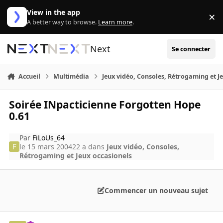
Aller au contenu
View in the app
×
Di
A better way to browse.
Learn more
.
Next
Se connecter
Accueil
Multimédia
Jeux vidéo, Consoles, Rétrogaming et J
Soirée INpacticienne Forgotten Hope
0.61
Par
FiLoUs_64
le 15 mars 2004
22 a
dans
Jeux vidéo, Consoles,
Rétrogaming et Jeux occasionels
Commencer un nouveau sujet