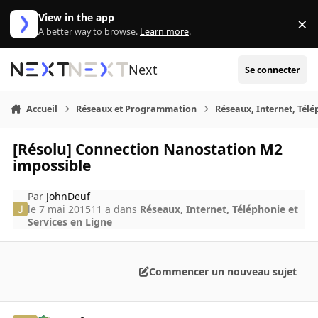
Aller au contenu
View in the app
×
Di
A better way to browse.
Learn more
.
Next
Se connecter
Accueil
Réseaux et Programmation
Réseaux, Internet, Télé
[Résolu] Connection Nanostation M2
impossible
Par
JohnDeuf
le 7 mai 2015
11 a
dans
Réseaux, Internet, Téléphonie et
Services en Ligne
Commencer un nouveau sujet