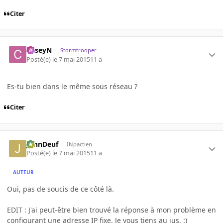
Citer
CaseyN
Stormtrooper
Posté(e)
le 7 mai 2015
11 a
Es-tu bien dans le même sous réseau ?
Citer
JohnDeuf
INpactien
Posté(e)
le 7 mai 2015
11 a
AUTEUR
Oui, pas de soucis de ce côté là.
EDIT : J'ai peut-être bien trouvé la réponse à mon problème en
configurant une adresse IP fixe. Je vous tiens au jus. :)