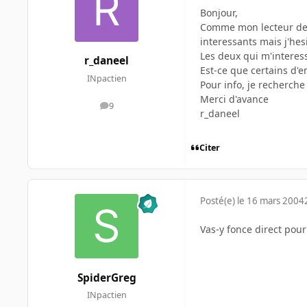
Bonjour,
Comme mon lecteur de D
interessants mais j'hes
Les deux qui m'interess
r_daneel
Est-ce que certains d'e
INpactien
Pour info, je recherche
Merci d'avance
9
messages
r_daneel
Citer
Posté(e)
le 16 mars 2004
Vas-y fonce direct pour 
SpiderGreg
INpactien