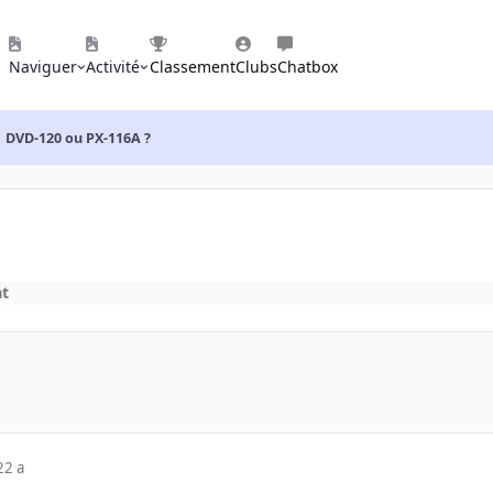
Naviguer
Activité
Classement
Clubs
Chatbox
DVD-120 ou PX-116A ?
at
22 a