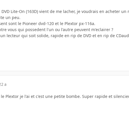
VD Lite-On (163D) vient de me lacher, je voudrais en acheter un n
ite un peu.
ent sont le Pioneer dvd-120 et le Plextor px-116a.
ntre vous qui possedent l'un ou l'autre peuvent m'eclairer ?
 un lecteur qui soit solide, rapide en rip de DVD et en rip de CDaud
22 a
le Plextor je l'ai et c'est une petite bombe. Super rapide et silenci