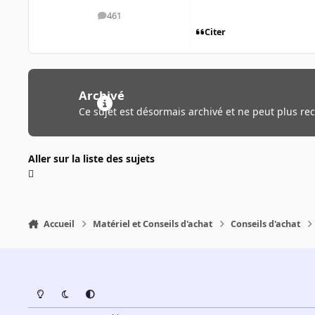
461
messages
Citer
Archivé
Ce sujet est désormais archivé et ne peut plus re
Aller sur la liste des sujets
Accueil
Matériel et Conseils d'achat
Conseils d'achat
Light Mode
Dark Mode
System Preference