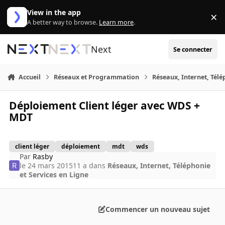
Aller au contenu
View in the app
×
Di
A better way to browse.
Learn more
.
Next
Se connecter
Accueil
Réseaux et Programmation
Réseaux, Internet, Télé
Déploiement Client léger avec WDS +
MDT
client léger
déploiement
mdt
wds
Par
Rasby
le 24 mars 2015
11 a
dans
Réseaux, Internet, Téléphonie
et Services en Ligne
Commencer un nouveau sujet