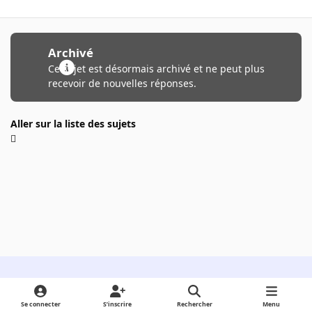
Archivé
Ce sujet est désormais archivé et ne peut plus
recevoir de nouvelles réponses.
Aller sur la liste des sujets
Light Mode
Dark Mode
System Preference
Se connecter
S’inscrire
Rechercher
Menu