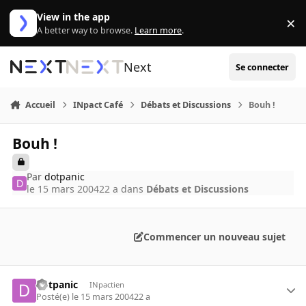
Aller au contenu
View in the app
×
Di
A better way to browse.
Learn more
.
Next
Se connecter
Accueil
INpact Café
Débats et Discussions
Bouh !
Bouh !
Par
dotpanic
le 15 mars 2004
22 a
dans
Débats et Discussions
Commencer un nouveau sujet
dotpanic
INpactien
Posté(e)
le 15 mars 2004
22 a