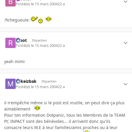
Posté(e)
le 15 mars 2004
22 a
:fichegueule:
rabot
INpactien
Posté(e)
le 15 mars 2004
22 a
yeah mimi
Mikeizbak
INpactien
Posté(e)
le 15 mars 2004
22 a
il n'empêche même si le post est inutile, on peut dire ça plus
aimablement
Pour ton information Dotpanic, tous les Membres de la TEAM
PC INPACT sont des bénévoles... il arrivent donc qu'ils
consacre leurs W.E à leur familles/amis proches ou à leur