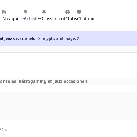
Naviguer
Activité
Classement
Clubs
Chatbox
et Jeux occasionels
myght and magic 7
Consoles, Rétrogaming et Jeux occasionels
22 a