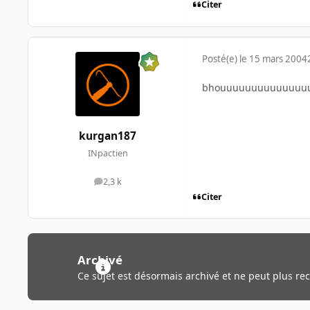
Citer
Posté(e)
le 15 mars 2004
bhouuuuuuuuuuuuuu
kurgan187
INpactien
2,3 k
messages
Citer
Archivé
Ce sujet est désormais archivé et ne peut plus re