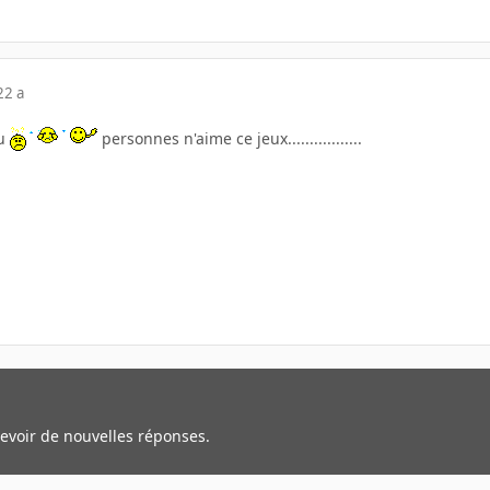
22 a
u
personnes n'aime ce jeux.................
cevoir de nouvelles réponses.