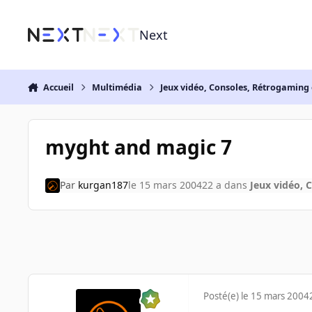
Aller au contenu
Next
Accueil
Multimédia
Jeux vidéo, Consoles, Rétrogaming 
myght and magic 7
Par
kurgan187
le 15 mars 2004
22 a
dans
Jeux vidéo, 
Posté(e)
le 15 mars 2004