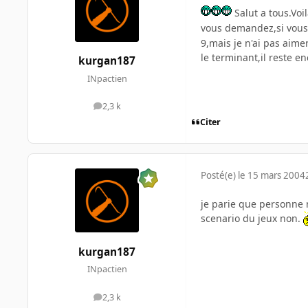
Salut a tous.Vo
vous demandez,si vous
9,mais je n'ai pas aim
le terminant,il reste e
kurgan187
INpactien
2,3 k
messages
Citer
Posté(e)
le 15 mars 2004
je parie que personne 
scenario du jeux non.
kurgan187
INpactien
2,3 k
messages