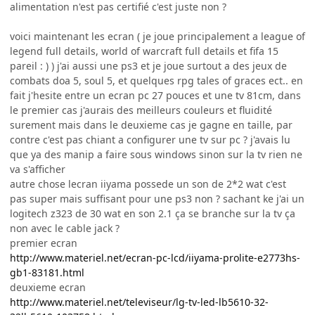
alimentation n'est pas certifié c'est juste non ?
voici maintenant les ecran ( je joue principalement a league of
legend full details, world of warcraft full details et fifa 15
pareil : ) ) j'ai aussi une ps3 et je joue surtout a des jeux de
combats doa 5, soul 5, et quelques rpg tales of graces ect.. en
fait j'hesite entre un ecran pc 27 pouces et une tv 81cm, dans
le premier cas j'aurais des meilleurs couleurs et fluidité
surement mais dans le deuxieme cas je gagne en taille, par
contre c'est pas chiant a configurer une tv sur pc ? j'avais lu
que ya des manip a faire sous windows sinon sur la tv rien ne
va s'afficher
autre chose lecran iiyama possede un son de 2*2 wat c'est
pas super mais suffisant pour une ps3 non ? sachant ke j'ai un
logitech z323 de 30 wat en son 2.1 ça se branche sur la tv ça
non avec le cable jack ?
premier ecran
http://www.materiel.net/ecran-pc-lcd/iiyama-prolite-e2773hs-
gb1-83181.html
deuxieme ecran
http://www.materiel.net/televiseur/lg-tv-led-lb5610-32-