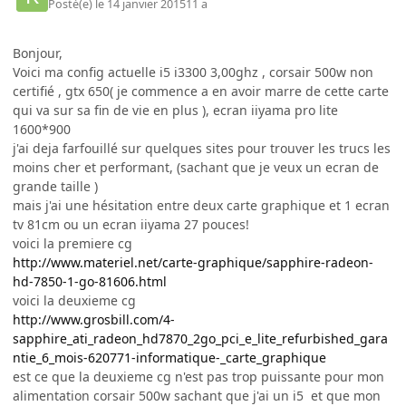
Posté(e)
le 14 janvier 2015
11 a
Bonjour,
Voici ma config actuelle i5 i3300 3,00ghz , corsair 500w non
certifié , gtx 650( je commence a en avoir marre de cette carte
qui va sur sa fin de vie en plus ), ecran iiyama pro lite
1600*900
j'ai deja farfouillé sur quelques sites pour trouver les trucs les
moins cher et performant, (sachant que je veux un ecran de
grande taille )
mais j'ai une hésitation entre deux carte graphique et 1 ecran
tv 81cm ou un ecran iiyama 27 pouces!
voici la premiere cg
http://www.materiel.net/carte-graphique/sapphire-radeon-
hd-7850-1-go-81606.html
voici la deuxieme cg
http://www.grosbill.com/4-
sapphire_ati_radeon_hd7870_2go_pci_e_lite_refurbished_gara
ntie_6_mois-620771-informatique-_carte_graphique
est ce que la deuxieme cg n'est pas trop puissante pour mon
alimentation corsair 500w sachant que j'ai un i5 et que mon