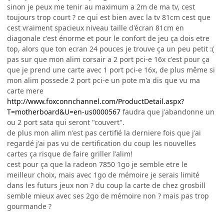
sinon je peux me tenir au maximum a 2m de ma tv, cest
toujours trop court ? ce qui est bien avec la tv 81cm cest que
cest vraiment spacieux niveau taille d'écran 81cm en
diagonale c'est énorme et pour le confort de jeu ça dois etre
top, alors que ton ecran 24 pouces je trouve ça un peu petit :(
pas sur que mon alim corsair a 2 port pci-e 16x c'est pour ça
que je prend une carte avec 1 port pci-e 16x, de plus même si
mon alim possede 2 port pci-e un pote m'a dis que vu ma
carte mere
http://www.foxconnchannel.com/ProductDetail.aspx?
T=motherboard&U=en-us0000567
faudra que j'abandonne un
ou 2 port sata qui seront "couvert".
de plus mon alim n'est pas certifié la derniere fois que j'ai
regardé j'ai pas vu de certification du coup les nouvelles
cartes ça risque de faire griller l'alim!
cest pour ça que la radeon 7850 1go je semble etre le
meilleur choix, mais avec 1go de mémoire je serais limité
dans les futurs jeux non ? du coup la carte de chez grosbill
semble mieux avec ses 2go de mémoire non ? mais pas trop
gourmande ?