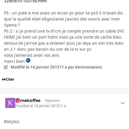
32lb5610-103758.html
PS : un pote a moi avais un ecran pc pour sa ps3 il m'avait dis
que la qualité etait dégeulasse j'aurais des soucis avec mon
iiyama ?
PS 2 : si je prend une tv 81cm je compte prendre un cable DVI
HDMI j'ai bien un port hdmi mais ya une sorte de cache bleu
dessus ke j'arrive pas a enlever! puis j'ai deja un son tres bien
en 2.1 donc pas besoin du son de la tv sur pc
voila j'aimerais avoir vos avis
merci bien
Modifié
le 14 janvier 2015
11 a
par Kevinonzeans
Citer
Kernelcoffee
INpactien
Posté(e)
le 14 janvier 2015
11 a
Bonjour,