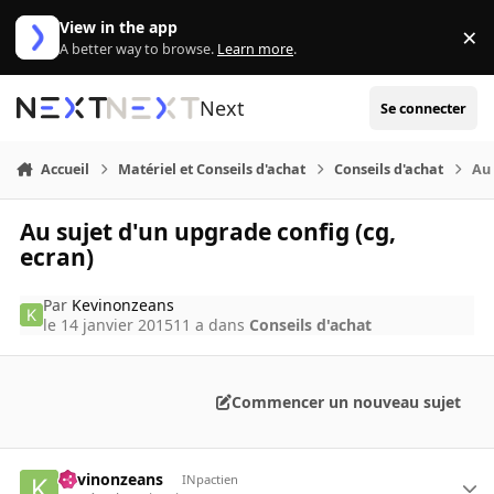
Aller au contenu
View in the app
×
Di
A better way to browse.
Learn more
.
Next
Se connecter
Accueil
Matériel et Conseils d'achat
Conseils d'achat
Au 
Au sujet d'un upgrade config (cg,
ecran)
Par
Kevinonzeans
le 14 janvier 2015
11 a
dans
Conseils d'achat
Commencer un nouveau sujet
Kevinonzeans
INpactien