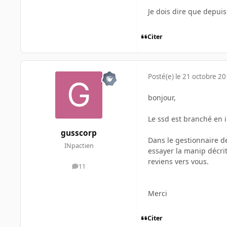
Je dois dire que depui
Citer
Posté(e)
le 21 octobre 2
bonjour,
Le ssd est branché en 
gusscorp
Dans le gestionnaire d
INpactien
essayer la manip décrit
reviens vers vous.
11
messages
Merci
Citer