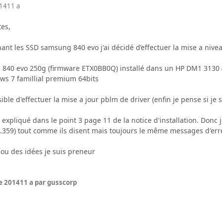
014
11 a
tes,
ant les SSD samsung 840 evo j'ai décidé d’effectuer la mise a niveau
840 evo 250g (firmware ETX0BB0Q) installé dans un HP DM1 3130 
s 7 famillial premium 64bits
e d'effectuer la mise a jour pblm de driver (enfin je pense si je sui
 expliqué dans le point 3 page 11 de la notice d'installation. Donc je
.1.359) tout comme ils disent mais toujours le même messages d'err
 ou des idées je suis preneur
e 2014
11 a
par gusscorp