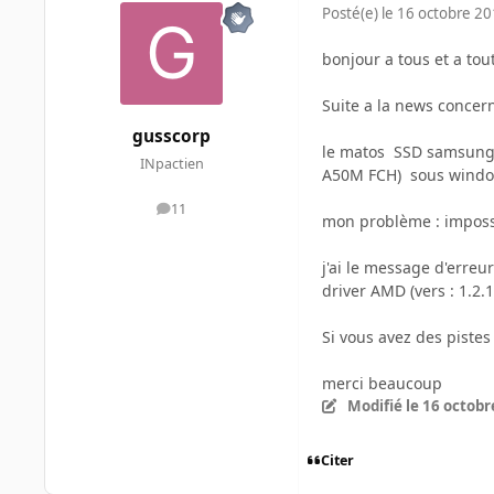
Posté(e)
le 16 octobre 2
bonjour a tous et a tou
Suite a la news concern
gusscorp
le matos SSD samsung 
INpactien
A50M FCH) sous window
11
messages
mon problème : impossibl
j'ai le message d'erreur
driver AMD (vers : 1.2
Si vous avez des pistes
merci beaucoup
Modifié
le 16 octobr
Citer