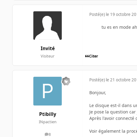
Posté(e)
le 19 octobre 2
tu es en mode ahc
Invité
Citer
Visiteur
Posté(e)
le 21 octobre 2
Bonjour,
Le disque est-il dans un
Je pose la question ca
Ptibilly
Après l'avoir connecté 
INpactien
Voir également la proc
8
messages