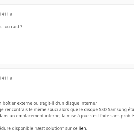
014
11 a
i ou raid ?
014
11 a
 boîtier externe ou s'agit-il d'un disque interne?
r je rencontrais le même souci alors que le disque SSD Samsung éta
dans un emplacement interne, la mise à jour s'est faite sans probl
édure disponible "Best solution" sur ce
lien
.