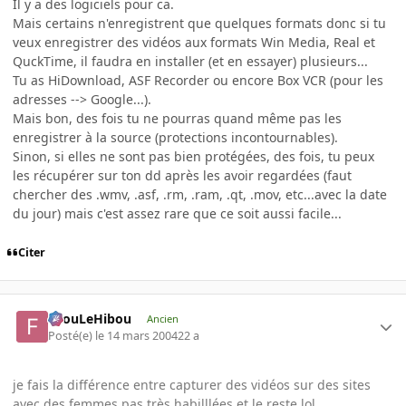
Il y a des logiciels pour ca.
Mais certains n'enregistrent que quelques formats donc si tu
veux enregistrer des vidéos aux formats Win Media, Real et
QuckTime, il faudra en installer (et en essayer) plusieurs...
Tu as HiDownload, ASF Recorder ou encore Box VCR (pour les
adresses --> Google...).
Mais bon, des fois tu ne pourras quand même pas les
enregistrer à la source (protections incontournables).
Sinon, si elles ne sont pas bien protégées, des fois, tu peux
les récupérer sur ton dd après les avoir regardées (faut
chercher des .wmv, .asf, .rm, .ram, .qt, .mov, etc...avec la date
du jour) mais c'est assez rare que ce soit aussi facile...
Citer
FilouLeHibou
Ancien
Posté(e)
le 14 mars 2004
22 a
je fais la différence entre capturer des vidéos sur des sites
avec des femmes pas très habilllées et le reste lol