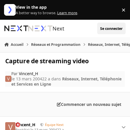
Aller au contenu
View in the app
×
Di
A better way to browse.
Learn more
.
Next
Se connecter
Accueil
Réseaux et Programmation
Réseaux, Internet, Télé
Capture de streaming video
Par
Vincent_H
le 13 mars 2004
22 a
dans
Réseaux, Internet, Téléphonie
et Services en Ligne
Commencer un nouveau sujet
Vincent_H
Équipe Next
Posté(e)
le 13 mars 2004
22 a