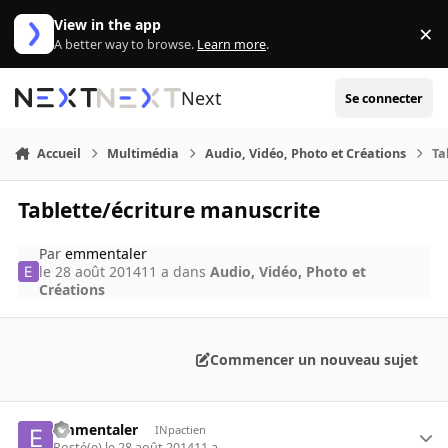
Aller au contenu
View in the app
×
Di
A better way to browse.
Learn more
.
Next
Se connecter
Accueil
Multimédia
Audio, Vidéo, Photo et Créations
Ta
Tablette/écriture manuscrite
Par
emmentaler
le 28 août 2014
11 a
dans
Audio, Vidéo, Photo et
Créations
Commencer un nouveau sujet
emmentaler
INpactien
Posté(e)
le 28 août 2014
11 a