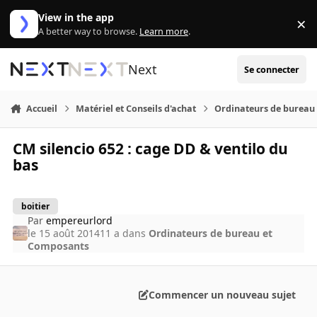
Aller au contenu
View in the app
×
Di
A better way to browse.
Learn more
.
Next
Se connecter
Accueil
Matériel et Conseils d'achat
Ordinateurs de bureau
CM silencio 652 : cage DD & ventilo du
bas
boitier
Par
empereurlord
le 15 août 2014
11 a
dans
Ordinateurs de bureau et
Composants
Commencer un nouveau sujet