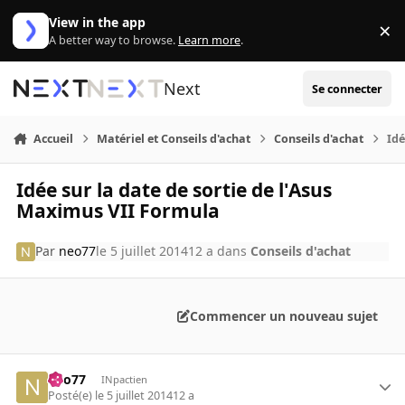
Aller au contenu
View in the app
×
Di
A better way to browse.
Learn more
.
Next
Se connecter
Accueil
Matériel et Conseils d'achat
Conseils d'achat
Idé
Idée sur la date de sortie de l'Asus
Maximus VII Formula
Par
neo77
le 5 juillet 2014
12 a
dans
Conseils d'achat
Commencer un nouveau sujet
neo77
INpactien
Posté(e)
le 5 juillet 2014
12 a