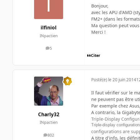
Bonjour,
avec les APU d'AMD (st
FM2+ (dans les formats
Ma question peut vous 
ilfiniol
Merci !
INpactien
5
messages
Citer
Posté(e)
le 20 juin 2014
1
Il faut vérifier sur le
ne peuvent pas être ut
Par exemple chez Asus
A contrario, la Gigaby
Charly32
Triple-Display Configur
INpactien
Triple-display configuratio
configurations are sup
802
messages
A titre d'info, les défi