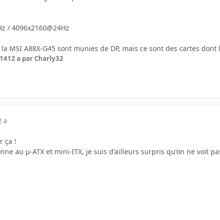
Hz / 4096x2160@24Hz
e la MSI A88X-G45 sont munies de DP, mais ce sont des cartes dont le
014
12 a
par Charly32
2 a
r ça !
ne au µ-ATX et mini-ITX, je suis d'ailleurs surpris qu'on ne voit 