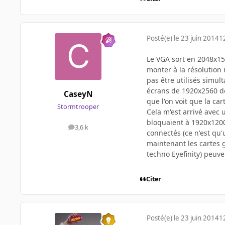
Posté(e)
le 23 juin 2014
1
Le VGA sort en 2048x153
monter à la résolution 
pas être utilisés simu
écrans de 1920x2560 don
CaseyN
que l'on voit que la ca
Stormtrooper
Cela m'est arrivé avec 
bloquaient à 1920x1200
3,6 k
messages
connectés (ce n'est qu'u
maintenant les cartes 
techno Eyefinity) peuve
Citer
Posté(e)
le 23 juin 2014
1