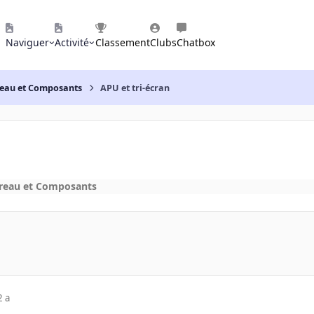
Naviguer
Activité
Classement
Clubs
Chatbox
reau et Composants
APU et tri-écran
ureau et Composants
2 a