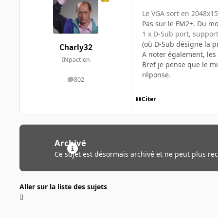
Le VGA sort en 2048x15
Pas sur le FM2+. Du mo
1 x D-Sub port, suppo
(où D-Sub désigne la p
Charly32
A noter également, les
INpactien
Bref je pense que le mi
réponse.
802
messages
Citer
Archivé
Ce sujet est désormais archivé et ne peut plus re
Aller sur la liste des sujets