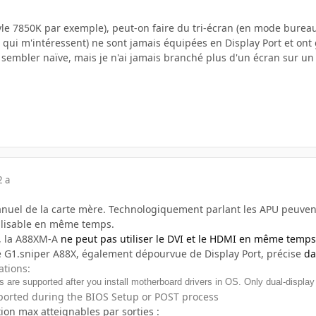
yle 7850K par exemple), peut-on faire du tri-écran (en mode bureau
 qui m'intéressent) ne sont jamais équipées en Display Port et ont
sembler naïve, mais je n'ai jamais branché plus d'un écran sur u
2 a
 manuel de la carte mère. Technologiquement parlant les APU peuvent
ilisable en même temps.
, la A88XM-A
ne peut pas utiliser le DVI et le HDMI en même temps
te G1.sniper A88X, également dépourvue de Display Port, précise
da
ations:
ns are supported after you install motherboard drivers in OS. Only dual-display
ported during the BIOS Setup or POST process
nition max atteignables par sorties :