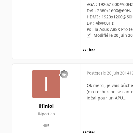
VGA : 1920x1600@60Hz
DVI : 2560x1600@60Hz
HDMI : 1920x1200@60
DP : 4k@60Hz
Ps : la Asus A88X Pro t
Modifié
le 20 juin 2
Citer
Posté(e)
le 20 juin 2014
1
Ok merci, je vais bûche
(ma recherche se canton
idéal pour un APU...
ilfiniol
INpactien
5
messages
Citer