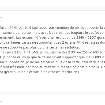
2 a
6 en 60Hz. Après il faut aussi voir combien de pixels supporte la 
maximale par sortie, mais avec 3 ce n'est pas toujours le cas (et c
ltanément). Les écrans 4K (avec une résolution de 3840 × 2160) qu
c certaines cartes ne supportent pas 2 écrans 4K. C'est assez dur 
rte ne supporte pas plus qu'une certaine résolution.
une carte 2 DVI + 1 HDMI, je pouvais mettre 2 30" en 2560x1600 sur
. Je pense du coup que la CG ne savait supporter que 8 192 000 Pi
ne supposition, je ne me souviens plus de la carte, cela varie aussi 
gèrent très bien 2 écrans au max de la résolution possible en VGA 
nt gérer plus de 2 écrans à de grosses résolutions.
2 a