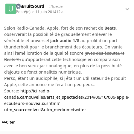
UnBruitSourd
INpactien
Posté(e)
le 11 juin 2014
12 a
Selon Radio-Canada, Apple, fort de son rachat de
Beats
,
observerait la possibilité de graduellement enlever le
vénérable et universel
jack audio 1/8
au profit d'un port
thunderbolt pour le branchement des écouteurs. On vante
ainsi l'amélioration de la qualité sonore
(avec des écouteurs
Beats ?!)
qu'apporterait cette technologie en comparaison
avec le bon vieux jack analogique, en plus de la possibilité
d'ajouts de fonctionnalités numérique.
Perso, étant un audiophile, si j'était un utilisateur de produit
Apple, cette annonce me ferait un peu peur...
Source:
http://ici.radio-
canada.ca/nouvelles/arts_et_spectacles/2014/06/10/006-apple-
ecouteurs-nouveaux.shtml?
utm_source=dlvr.it&utm_medium=twitter
Citer