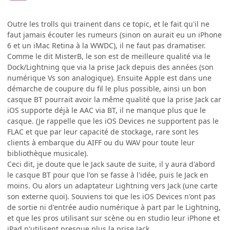
Outre les trolls qui trainent dans ce topic, et le fait qu'il ne
faut jamais écouter les rumeurs (sinon on aurait eu un iPhone
6 et un iMac Retina à la WWDC), il ne faut pas dramatiser.
Comme le dit MisterB, le son est de meilleure qualité via le
Dock/Lightning que via la prise Jack depuis des années (son
numérique Vs son analogique). Ensuite Apple est dans une
démarche de coupure du fil le plus possible, ainsi un bon
casque BT pourrait avoir la même qualité que la prise Jack car
iOS supporte déjà le AAC via BT, il ne manque plus que le
casque. (Je rappelle que les iOS Devices ne supportent pas le
FLAC et que par leur capacité de stockage, rare sont les
clients à embarque du AIFF ou du WAV pour toute leur
bibliothèque musicale).
Ceci dit, je doute que le Jack saute de suite, il y aura d'abord
le casque BT pour que l'on se fasse à l'idée, puis le Jack en
moins. Ou alors un adaptateur Lightning vers Jack (une carte
son externe quoi). Souviens toi que les iOS Devices n'ont pas
de sortie ni d'entrée audio numérique à part par le Lightning,
et que les pros utilisant sur scène ou en studio leur iPhone et
iPad n'utilisent presque plus la prise Jack.