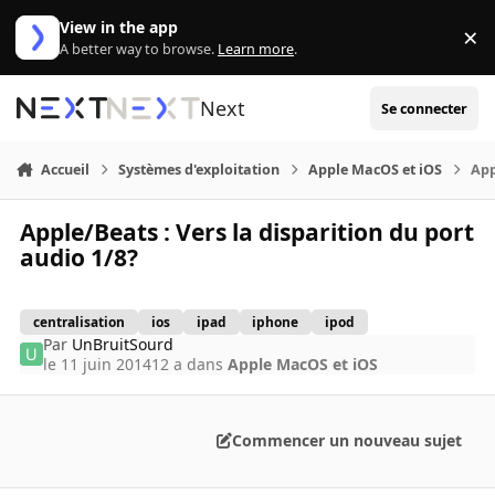
Aller au contenu
View in the app
×
Di
A better way to browse.
Learn more
.
Next
Se connecter
Accueil
Systèmes d'exploitation
Apple MacOS et iOS
App
Apple/Beats : Vers la disparition du port
audio 1/8?
centralisation
ios
ipad
iphone
ipod
Par
UnBruitSourd
le 11 juin 2014
12 a
dans
Apple MacOS et iOS
Commencer un nouveau sujet