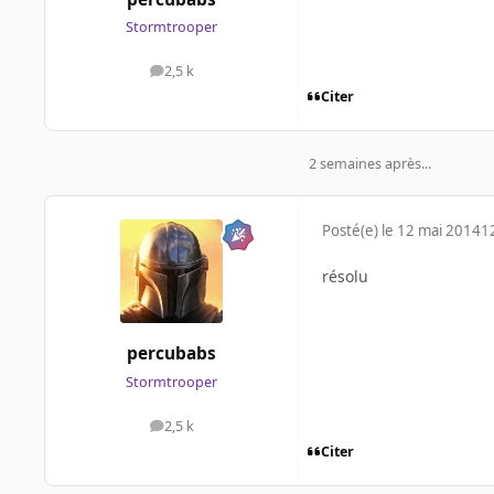
Stormtrooper
2,5 k
messages
Citer
2 semaines après...
Posté(e)
le 12 mai 2014
1
résolu
percubabs
Stormtrooper
2,5 k
messages
Citer