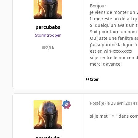
Bonjour
Je viens de monter un 
Il me reste un détail qu
Si quelqu'un avais un 
percubabs
Soit pour faire un nom 
Stormtrooper
Ou juste une fenêtre au
j'ai supprimé la ligne 
2,5 k
messages
est en win-xxxxxxxxx
si je rentre le nom en 
merci d’avance!
Citer
Posté(e)
le 28 avril 2014
1
si je met " * " dans co
percubabs