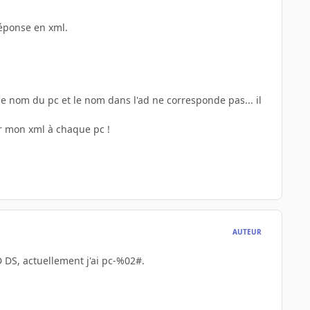
réponse en xml.
le nom du pc et le nom dans l'ad ne corresponde pas... il
er mon xml à chaque pc !
AUTEUR
D DS, actuellement j'ai pc-%02#.