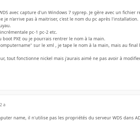
WDS avec capture d'un Windows 7 syprep. Je gère avec un fichier 
e je n’arrive pas à maitriser, c'est le nom du pc après l'installation.
tuyau.
incrémentale pc-1 pc-2 etc.
 boot PXE ou je pourrais rentrer le nom à la main.
"computername" sur le xml , je tape le nom à la main, mais au final 
dur, tout fonctionne nickel mais j'aurais aimé ne pas avoir à modifi
2 a
mputer name, il n'utilise pas les propriétés du serveur WDS dans A