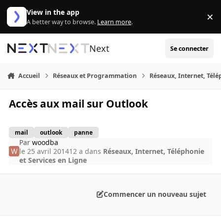
Aller au contenu
View in the app
×
Di
A better way to browse.
Learn more
.
Next
Se connecter
Accueil
Réseaux et Programmation
Réseaux, Internet, Télé
Accès aux mail sur Outlook
mail
outlook
panne
Par
woodba
le 25 avril 2014
12 a
dans
Réseaux, Internet, Téléphonie
et Services en Ligne
Commencer un nouveau sujet