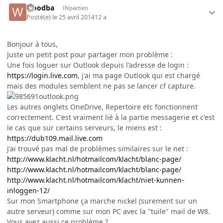
woodba
INpactien
Posté(e)
le 25 avril 2014
12 a
Bonjour à tous,
Juste un petit post pour partager mon problème :
Une fois loguer sur Outlook depuis l'adresse de login :
https://login.live.com
, j'ai ma page Outlook qui est chargé
mais des modules semblent ne pas se lancer cf capture.
Les autres onglets OneDrive, Repertoire etc fonctionnent
correctement. C'est vraiment lié à la partie messagerie et c'est
le cas que sur certains serveurs, le miens est :
https://dub109.mail.live.com
J'ai trouvé pas mal de problèmes similaires sur le net :
http://www.klacht.nl/hotmailcom/klacht/blanc-page/
http://www.klacht.nl/hotmailcom/klacht/blanc-page/
http://www.klacht.nl/hotmailcom/klacht/niet-kunnen-
inloggen-12/
Sur mon Smartphone ça marche nickel (surement sur un
autre serveur) comme sur mon PC avec la "tuile" mail de W8.
Vous avez aussi ce problème ?