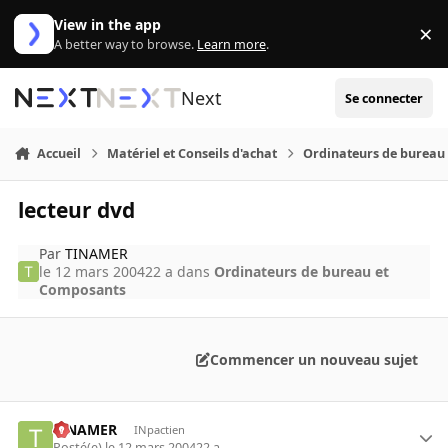
Aller au contenu
View in the app
×
Di
A better way to browse.
Learn more
.
Next
Se connecter
Accueil
Matériel et Conseils d'achat
Ordinateurs de bureau
lecteur dvd
Par
TINAMER
le 12 mars 2004
22 a
dans
Ordinateurs de bureau et
Composants
Commencer un nouveau sujet
TINAMER
INpactien
Posté(e)
le 12 mars 2004
22 a