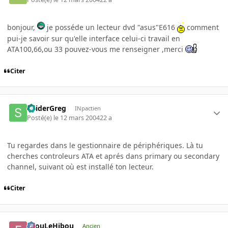
bonjour,
je posséde un lecteur dvd "asus"E616
comment
pui-je savoir sur qu'elle interface celui-ci travail en
ATA100,66,ou 33 pouvez-vous me renseigner ,merci
Citer
SpiderGreg
INpactien
Posté(e)
le 12 mars 2004
22 a
Tu regardes dans le gestionnaire de périphériques. Là tu
cherches controleurs ATA et aprés dans primary ou secondary
channel, suivant où est installé ton lecteur.
Citer
FilouLeHibou
Ancien