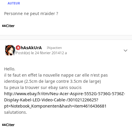
AUTEUR
Personne ne peut m'aider ?
Citer
YohAsAkUrA
INpactien
Posté(e)
le 24 février 2014
12 a
Hello.
il te faut en effet la nouvelle nappe car elle n'est pas
identique (2.5cm de large contre 3.5cm de large)
tu peux la trouver sur ebay sans soucis
http://www.ebay.fr/itm/Neu-Acer-Aspire-5552G-5736G-5736Z-
Display-Kabel-LED-Video-Cable-/301021226625?
pt=Notebook_Komponenten&hash=item4616436681
salutations.
Citer