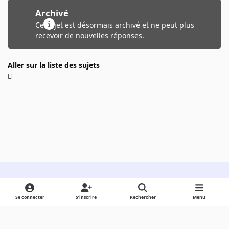
Archivé
Ce sujet est désormais archivé et ne peut plus
recevoir de nouvelles réponses.
Aller sur la liste des sujets
Light Mode
Dark Mode
System Preference
Se connecter
S’inscrire
Rechercher
Menu
Langue
Cookies
Powered by
Invision Community