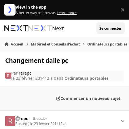
Aller au contenu
View in the app
×
Di
A better way to browse.
Learn more
.
Next
Se connecter
Accueil
Matériel et Conseils d'achat
Ordinateurs portables
Changement dalle pc
Par
rerepc
le 23 février 2014
12 a
dans
Ordinateurs portables
Commencer un nouveau sujet
rerepc
INpactien
Posté(e)
le 23 février 2014
12 a