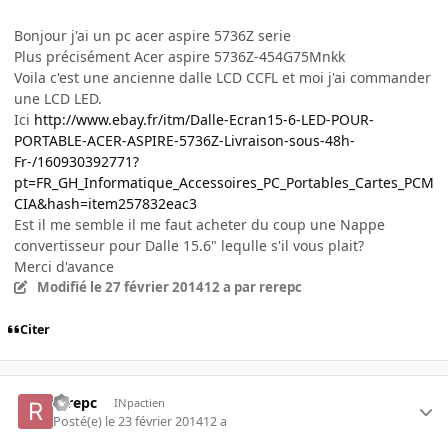
Bonjour j'ai un pc acer aspire 5736Z serie
Plus précisément Acer aspire 5736Z-454G75Mnkk
Voila c'est une ancienne dalle LCD CCFL et moi j'ai commander
une LCD LED.
Ici
http://www.ebay.fr/itm/Dalle-Ecran15-6-LED-POUR-
PORTABLE-ACER-ASPIRE-5736Z-Livraison-sous-48h-
Fr-/160930392771?
pt=FR_GH_Informatique_Accessoires_PC_Portables_Cartes_PCM
CIA&hash=item257832eac3
Est il me semble il me faut acheter du coup une
Nappe
convertisseur pour Dalle 15.6"
lequlle s'il vous plait?
Merci d'avance
Modifié
le 27 février 2014
12 a
par rerepc
Citer
rerepc
INpactien
Posté(e)
le 23 février 2014
12 a