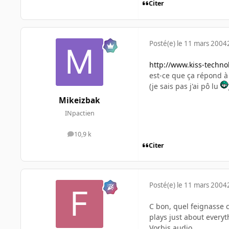
Citer
Posté(e)
le 11 mars 2004
http://www.kiss-techn
est-ce que ça répond à
(je sais pas j'ai pô lu
Mikeizbak
INpactien
10,9 k
messages
Citer
Posté(e)
le 11 mars 2004
C bon, quel feignasse 
plays just about every
Vorbis audio.