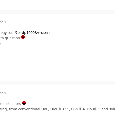
22 a
ology.com/?p=dp1000&v=users
 ta question
)
22 a
ce mike alors
thing, from conventional DVD, DivX® 3.11, DivX® 4, DivX® 5 and 