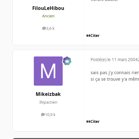
FilouLeHibou
Ancien
3,6 k
messages
Citer
Posté(e)
le 11 mars 2004
sais pas j'y connais ri
si ça se trouve y'a mê
Mikeizbak
INpactien
10,9 k
messages
Citer