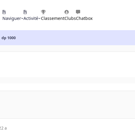
Naviguer
Activité
Classement
Clubs
Chatbox
dp 1000
22 a