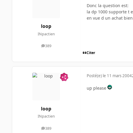
Donc la question est:
la dp 1000 supporte t e
en vue d un achat bie
loop
INpactien
389
messages
Citer
Posté(e)
le 11 mars 2004
up please
loop
INpactien
389
messages