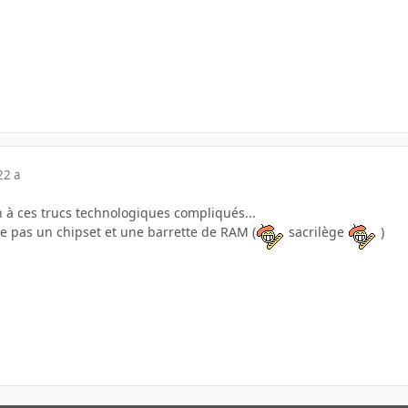
22 a
en à ces trucs technologiques compliqués...
me pas un chipset et une barrette de RAM (
sacrilège
)