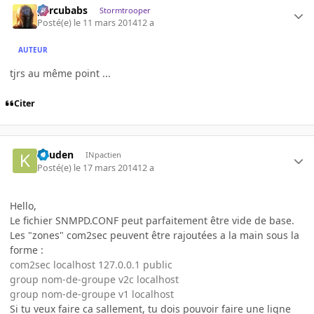
percubabs
Stormtrooper
Posté(e)
le 11 mars 2014
12 a
AUTEUR
tjrs au même point ...
Citer
kyuden
INpactien
Posté(e)
le 17 mars 2014
12 a
Hello,
Le fichier SNMPD.CONF peut parfaitement être vide de base.
Les "zones" com2sec peuvent être rajoutées a la main sous la
forme :
com2sec localhost 127.0.0.1 public
group nom-de-groupe v2c localhost
group nom-de-groupe v1 localhost
Si tu veux faire ca sallement, tu dois pouvoir faire une ligne