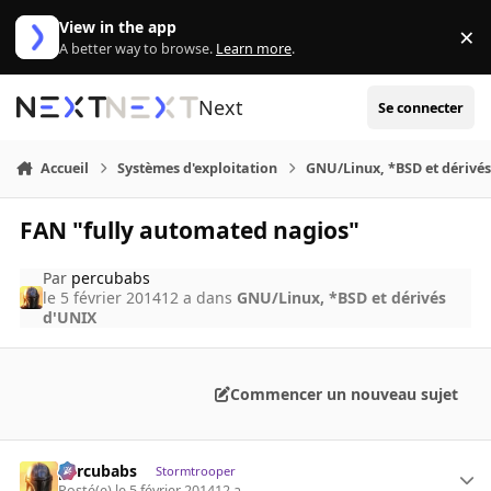
Aller au contenu
View in the app
×
Di
A better way to browse.
Learn more
.
Next
Se connecter
Accueil
Systèmes d'exploitation
GNU/Linux, *BSD et dérivé
FAN "fully automated nagios"
Par
percubabs
le 5 février 2014
12 a
dans
GNU/Linux, *BSD et dérivés
d'UNIX
Commencer un nouveau sujet
percubabs
Stormtrooper
Posté(e)
le 5 février 2014
12 a