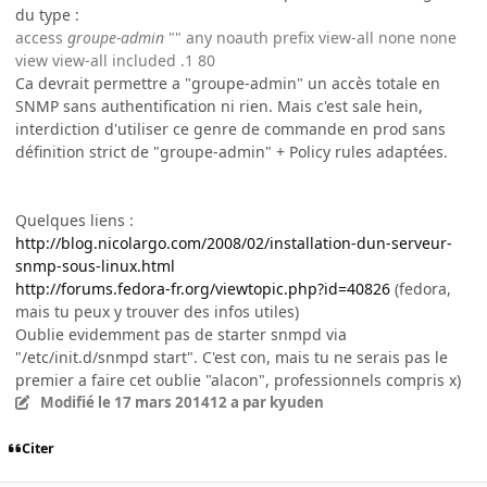
du type :
access
groupe-admin
"" any noauth prefix view-all none none
view view-all included .1 80
Ca devrait permettre a "groupe-admin" un accès totale en
SNMP sans authentification ni rien. Mais c'est sale hein,
interdiction d'utiliser ce genre de commande en prod sans
définition strict de "groupe-admin" + Policy rules adaptées.
Quelques liens :
http://blog.nicolargo.com/2008/02/installation-dun-serveur-
snmp-sous-linux.html
http://forums.fedora-fr.org/viewtopic.php?id=40826
(fedora,
mais tu peux y trouver des infos utiles)
Oublie evidemment pas de starter snmpd via
"/etc/init.d/snmpd start". C'est con, mais tu ne serais pas le
premier a faire cet oublie "alacon", professionnels compris x)
Modifié
le 17 mars 2014
12 a
par kyuden
Citer