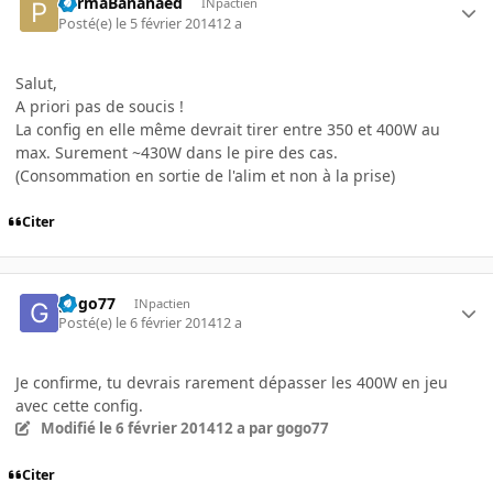
PermaBananaed
INpactien
Posté(e)
le 5 février 2014
12 a
Salut,
A priori pas de soucis !
La config en elle même devrait tirer entre 350 et 400W au
max. Surement ~430W dans le pire des cas.
(Consommation en sortie de l'alim et non à la prise)
Citer
gogo77
INpactien
Posté(e)
le 6 février 2014
12 a
Je confirme, tu devrais rarement dépasser les 400W en jeu
avec cette config.
Modifié
le 6 février 2014
12 a
par gogo77
Citer