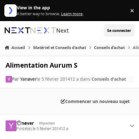
Aller au contenu
View in the app
×
Di
A better way to browse.
Learn more
.
Next
Se connecter
Accueil
Matériel et Conseils d'achat
Conseils d'achat
Al
Alimentation Aurum S
Par
Yanøver
le 5 février 2014
12 a
dans
Conseils d'achat
Commencer un nouveau sujet
Yanøver
INpactien
Posté(e)
le 5 février 2014
12 a