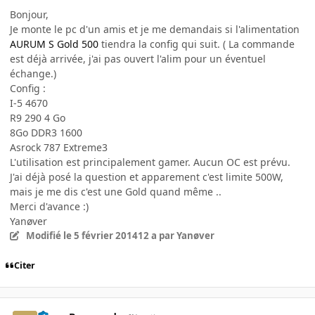
Bonjour,
Je monte le pc d'un amis et je me demandais si l'alimentation
AURUM S Gold 500
tiendra la config qui suit. ( La commande
est déjà arrivée, j'ai pas ouvert l'alim pour un éventuel
échange.)
Config :
I-5 4670
R9 290 4 Go
8Go DDR3 1600
Asrock 787 Extreme3
L'utilisation est principalement gamer. Aucun OC est prévu.
J'ai déjà posé la question et apparement c'est limite 500W,
mais je me dis c'est une Gold quand même ..
Merci d'avance :)
Yanøver
Modifié
le 5 février 2014
12 a
par Yanøver
Citer