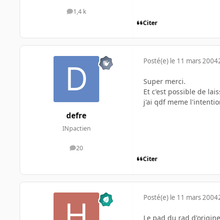
1,4 k
messages
Citer
Posté(e)
le 11 mars 2004
Super merci.
Et c'est possible de l
j'ai qdf meme l'intentio
defre
INpactien
20
messages
Citer
Posté(e)
le 11 mars 2004
Le pad du rad d'origin