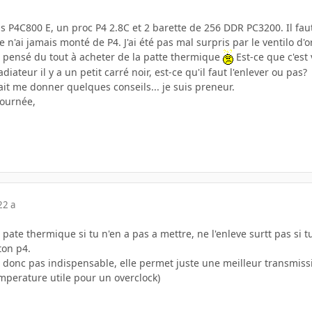
s P4C800 E, un proc P4 2.8C et 2 barette de 256 DDR PC3200. Il fau
 n'ai jamais monté de P4. J'ai été pas mal surpris par le ventilo d'o
as pensé du tout à acheter de la patte thermique
Est-ce que c'est
diateur il y a un petit carré noir, est-ce qu'il faut l'enlever ou pas?
it me donner quelques conseils... je suis preneur.
journée,
22 a
 pate thermique si tu n'en a pas a mettre, ne l'enleve surtt pas si 
ton p4.
t donc pas indispensable, elle permet juste une meilleur transmiss
emperature utile pour un overclock)