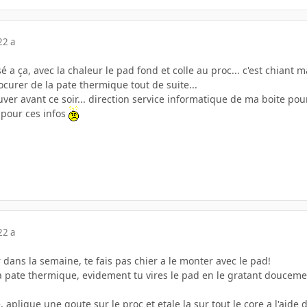
22 a
sé a ça, avec la chaleur le pad fond et colle au proc... c'est chian
curer de la pate thermique tout de suite...
ouver avant ce soir... direction service informatique de ma boite pou
 pour ces infos
22 a
r dans la semaine, te fais pas chier a le monter avec le pad!
la pate thermique, evidement tu vires le pad en le gratant doucement
 aplique une goute sur le proc et etale la sur tout le core a l'aide 