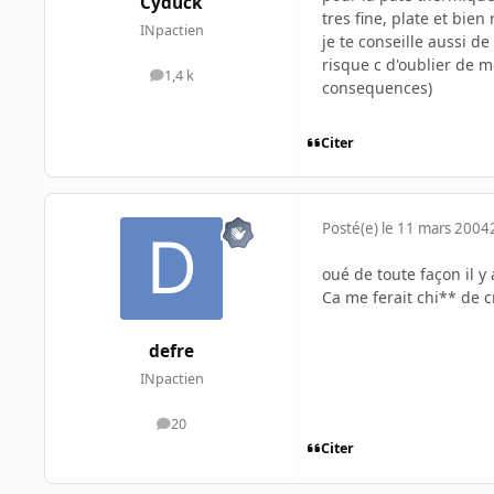
Cyduck
tres fine, plate et bien 
INpactien
je te conseille aussi d
risque c d'oublier de m
1,4 k
messages
consequences)
Citer
Posté(e)
le 11 mars 2004
oué de toute façon il y
Ca me ferait chi** de
defre
INpactien
20
messages
Citer