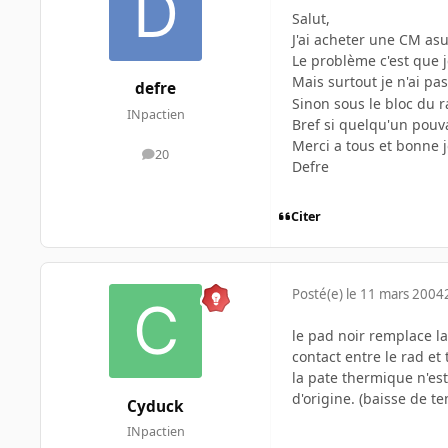
Salut,
J'ai acheter une CM asu
Le problème c'est que je
Mais surtout je n'ai p
defre
Sinon sous le bloc du ra
INpactien
Bref si quelqu'un pouva
Merci a tous et bonne 
20
messages
Defre
Citer
Posté(e)
le 11 mars 2004
le pad noir remplace la
contact entre le rad et 
la pate thermique n'es
d'origine. (baisse de t
Cyduck
INpactien