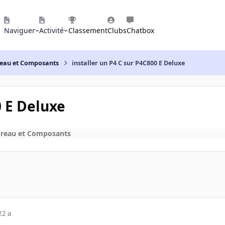
Naviguer
Activité
Classement
Clubs
Chatbox
reau et Composants
installer un P4 C sur P4C800 E Deluxe
0 E Deluxe
ureau et Composants
22 a