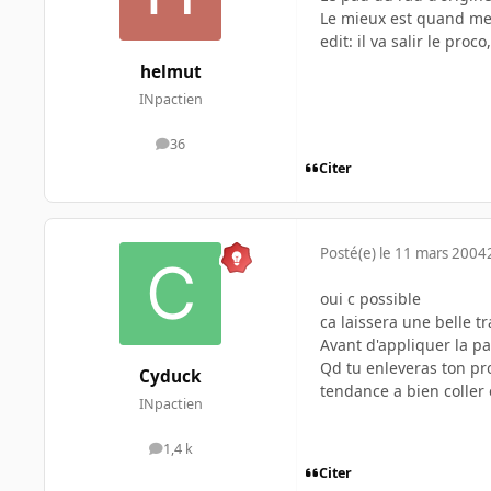
Le mieux est quand me
edit: il va salir le pro
helmut
INpactien
36
messages
Citer
Posté(e)
le 11 mars 2004
oui c possible
ca laissera une belle t
Avant d'appliquer la pa
Qd tu enleveras ton pro
Cyduck
tendance a bien coller e
INpactien
1,4 k
messages
Citer