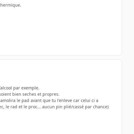
thermique.
l'alcool par exemple.
 soient bien seches et propres.
molira le pad avant que tu l'enleve car celui ci a
vec, le rad et le proc... aucun pin plié/cassé par chance)