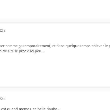
22 a
aisser comme ça temporairement, et dans quelque temps enlever le 
n de O/C le proc d'ici peu...
22 a
e est quand meme une belle daube...