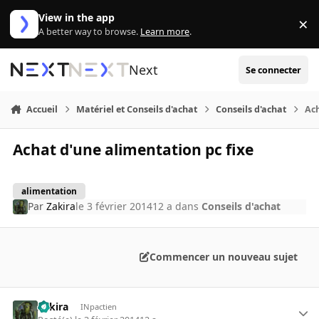
Aller au contenu
View in the app
×
Di
A better way to browse.
Learn more
.
Next
Se connecter
Accueil
Matériel et Conseils d'achat
Conseils d'achat
Ach
Achat d'une alimentation pc fixe
alimentation
Par
Zakira
le 3 février 2014
12 a
dans
Conseils d'achat
Commencer un nouveau sujet
Zakira
INpactien