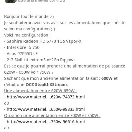
Posté(e)
le 3 février 2014
12 a
Bonjour tout le monde :-)
Je souhaiterai avoir vos avis sur les alimentations que j'hésite
selon ma configuration ;-)
Voici ma configuration
:
- Saphire Radeon HD 5770 1Go Vapor-X
- Intel Core I5 750
- Asus P7P55D LE
- 2 G.Skill kit extrem3 x*2Go Ripjaws
Est-ce que je pourrai prendre une alimentation de puissance
620W - 650W voir 750W ?
Sachant que mon ancienne alimentation faisait :
600W
et
c'était une
OCZ StealthXStream
.
Une alimentation entre 620W-650W :
-
http://www.materiel....620w-74873.html
ou
-
http://www.materiel....650w-98833.html
Ou sinon une alimentation entre 700W et 750W :
-
http://www.materiel....750w-96616.html
ou