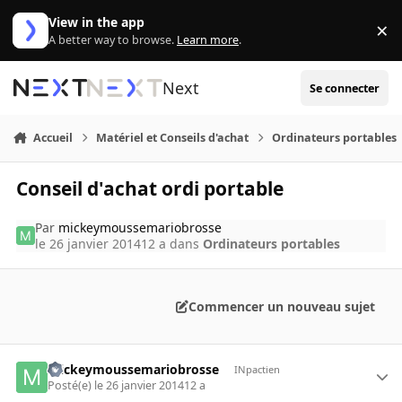
Aller au contenu
View in the app
×
Di
A better way to browse.
Learn more
.
Next
Se connecter
Accueil
Matériel et Conseils d'achat
Ordinateurs portables
Conseil d'achat ordi portable
Par
mickeymoussemariobrosse
le 26 janvier 2014
12 a
dans
Ordinateurs portables
Commencer un nouveau sujet
mickeymoussemariobrosse
INpactien
Posté(e)
le 26 janvier 2014
12 a