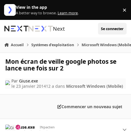
Aller au contenu
View in the app
×
Di
A better way to browse.
Learn more
.
Next
Se connecter
Accueil
Systèmes d'exploitation
Microsoft Windows (Mobile
Mon écran de veille google photos se
lance une fois sur 2
Par
Giuse.exe
le 23 janvier 2014
12 a
dans
Microsoft Windows (Mobile)
Commencer un nouveau sujet
Giuse.exe
INpactien