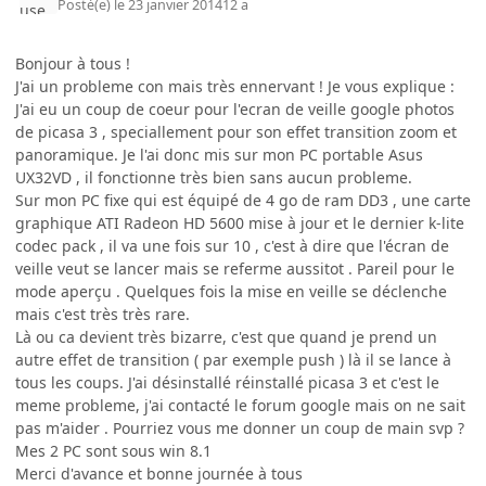
Posté(e)
le 23 janvier 2014
12 a
Bonjour à tous !
J'ai un probleme con mais très ennervant ! Je vous explique :
J'ai eu un coup de coeur pour l'ecran de veille google photos
de picasa 3 , speciallement pour son effet transition zoom et
panoramique. Je l'ai donc mis sur mon PC portable Asus
UX32VD , il fonctionne très bien sans aucun probleme.
Sur mon PC fixe qui est équipé de 4 go de ram DD3 , une carte
graphique ATI Radeon HD 5600 mise à jour et le dernier k-lite
codec pack , il va une fois sur 10 , c'est à dire que l'écran de
veille veut se lancer mais se referme aussitot . Pareil pour le
mode aperçu . Quelques fois la mise en veille se déclenche
mais c'est très très rare.
Là ou ca devient très bizarre, c'est que quand je prend un
autre effet de transition ( par exemple push ) là il se lance à
tous les coups. J'ai désinstallé réinstallé picasa 3 et c'est le
meme probleme, j'ai contacté le forum google mais on ne sait
pas m'aider . Pourriez vous me donner un coup de main svp ?
Mes 2 PC sont sous win 8.1
Merci d'avance et bonne journée à tous