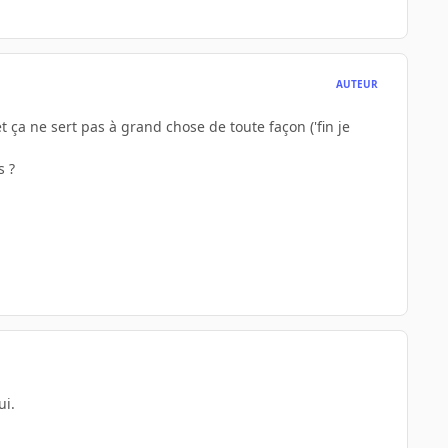
AUTEUR
et ça ne sert pas à grand chose de toute façon ('fin je
s ?
ui.