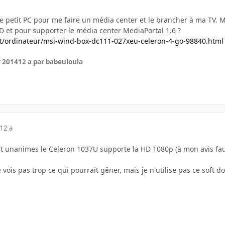
e petit PC pour me faire un média center et le brancher à ma TV. Ma
D et pour supporter le média center MediaPortal 1.6 ?
et/ordinateur/msi-wind-box-dc111-027xeu-celeron-4-go-98840.html
r 2014
12 a
par babeuloula
12 a
ont unanimes le Celeron 1037U supporte la HD 1080p (à mon avis fa
 vois pas trop ce qui pourrait gêner, mais je n'utilise pas ce soft d