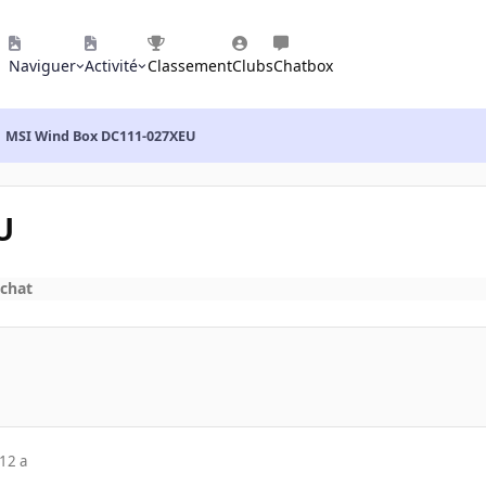
Naviguer
Activité
Classement
Clubs
Chatbox
MSI Wind Box DC111-027XEU
U
achat
12 a