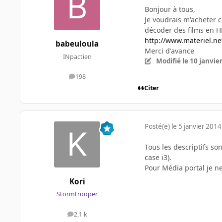
Bonjour à tous,
Je voudrais m'acheter c
décoder des films en H
http://www.materiel.n
babeuloula
Merci d'avance
INpactien
Modifié
le 10 janvie
198
messages
Citer
Posté(e)
le 5 janvier 2014
Tous les descriptifs s
case i3).
Pour Média portal je ne
Kori
Stormtrooper
2,1 k
messages