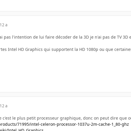
12 a
ai pas l'intention de lui faire décoder de la 3D je n'ai pas de TV 3D 
artes Intel HD Graphics qui supportent la HD 1080p ou que certaine
12 a
 c'est le plus petit processeur graphique, donc on peut dire que o
r/products/71995/intel-celeron-processor-1037u-2m-cache-1_80-ghz
/wiki/Intel_HD_Graphics