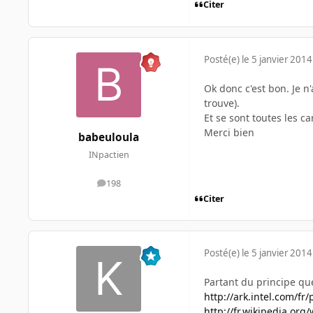
Citer
Posté(e)
le 5 janvier 2014
Ok donc c'est bon. Je n'
trouve).
Et se sont toutes les c
Merci bien
babeuloula
INpactien
198
messages
Citer
Posté(e)
le 5 janvier 2014
Partant du principe que
http://ark.intel.com/f
http://fr.wikipedia.org