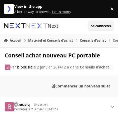
Aller au contenu
View in the app
×
Di
A better way to browse.
Learn more
.
Next
Se connecter
Accueil
Matériel et Conseils d'achat
Conseils d'achat
Co
Conseil achat nouveau PC portable
Par
bibousiq
le 2 janvier 2014
12 a
dans
Conseils d'achat
Commencer un nouveau sujet
bibousiq
INpactien
Posté(e)
le 2 janvier 2014
12 a