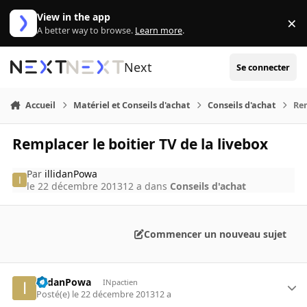
Aller au contenu
View in the app
×
Di
A better way to browse.
Learn more
.
Next
Se connecter
Accueil
Matériel et Conseils d'achat
Conseils d'achat
Rem
Remplacer le boitier TV de la livebox
Par
illidanPowa
le 22 décembre 2013
12 a
dans
Conseils d'achat
Commencer un nouveau sujet
illidanPowa
INpactien
Posté(e)
le 22 décembre 2013
12 a