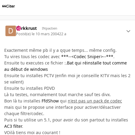
Citer
darkkrust
INpactien
Posté(e)
le 10 mars 2004
22 a
Exactement même pb il y a qque temps... même config.
Tu vires tous les codec avec
***--<Codec Sniper>--***
.
Ensuite tu executes ce fichier :
.Bat qui réinstalle tout comme
au début de windows
Ensuite tu installes PCTV (enfin moi je conseille K!TV mais les 2
se valent)
Ensuite tu installes PDVD
Là tu testes, normalement tout marche sauf tes divx.
Bon là tu installes
FfdShow
qui
n'est pas un pack de codec
mais qui te propose une interface pour activer/désactiver
chaque filtre/codec.
Puis si tu utilise un 5.1, pour avoir du son partout tu installes
AC3 filter
.
VOilà tiens moi au courant !