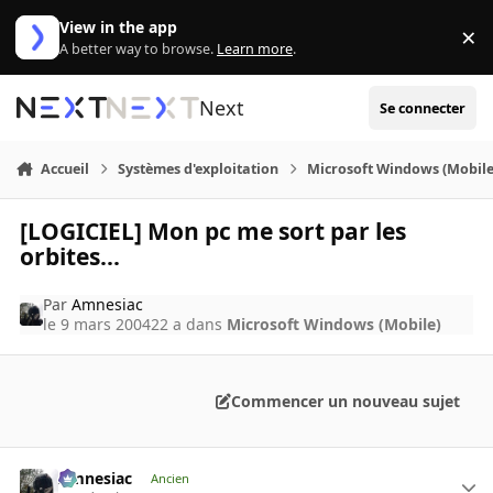
Aller au contenu
View in the app
×
Di
A better way to browse.
Learn more
.
Next
Se connecter
Accueil
Systèmes d'exploitation
Microsoft Windows (Mobile
[LOGICIEL] Mon pc me sort par les
orbites...
Par
Amnesiac
le 9 mars 2004
22 a
dans
Microsoft Windows (Mobile)
Commencer un nouveau sujet
Amnesiac
Ancien