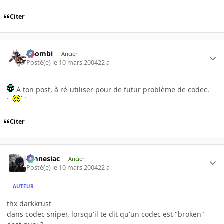
Citer
XZombi
Ancien
Posté(e)
le 10 mars 2004
22 a
A ton post, à ré-utiliser pour de futur problème de codec.
Citer
Amnesiac
Ancien
Posté(e)
le 10 mars 2004
22 a
AUTEUR
thx darkkrust
dans codec sniper, lorsqu'il te dit qu'un codec est "broken"