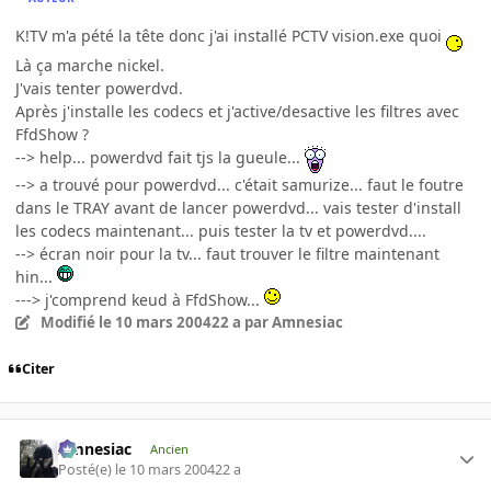
K!TV m'a pété la tête donc j'ai installé PCTV vision.exe quoi
Là ça marche nickel.
J'vais tenter powerdvd.
Après j'installe les codecs et j'active/desactive les filtres avec
FfdShow ?
--> help... powerdvd fait tjs la gueule...
--> a trouvé pour powerdvd... c'était samurize... faut le foutre
dans le TRAY avant de lancer powerdvd... vais tester d'install
les codecs maintenant... puis tester la tv et powerdvd....
--> écran noir pour la tv... faut trouver le filtre maintenant
hin...
---> j'comprend keud à FfdShow...
Modifié
le 10 mars 2004
22 a
par Amnesiac
Citer
Amnesiac
Ancien
Posté(e)
le 10 mars 2004
22 a