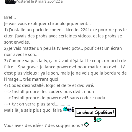
Posté(e)
le 9 mars 2004
22 a
Bref...
Je vais vous expliquer chronologiquement...
1) J'installe un pack de codec... klcodec224f.exe pour ne pas le
citer. J'avais des probs avec certaines videos, et les probs se
sont envolés.
2) Je vais matter un peu la tv avec pctv... pouf c'est un écran
noir avec le son...
3) Comme ya pas la tv, ça m'avait déjà fait le coup, un prob de
filtre... Spa grave. Je lance powerdvd pour matter un dvd... Là
c'est plus vicieux : ya le son, mais je ne vois que la bordure de
l'image... très marrant quoi.
4) Codec desinstallé, logiciel de tv et dvd viré.
---> Install propre des codecs puis dvd : nada
---> Install propre de powerdvd5 sans codec : nada
---> tv : on verra plus tard.............
Mais là je sais plus quoi faire
Vous avez des idées ? des suggestions ?