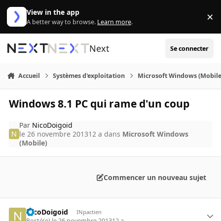
Aller au contenu
View in the app
×
Di
A better way to browse.
Learn more
.
Next
Se connecter
Accueil
Systèmes d'exploitation
Microsoft Windows (Mobile
Windows 8.1 PC qui rame d'un coup
Par
NicoDoigoid
le 26 novembre 2013
12 a
dans
Microsoft Windows
(Mobile)
Commencer un nouveau sujet
NicoDoigoid
INpactien
Posté(e)
le 26 novembre 2013
12 a