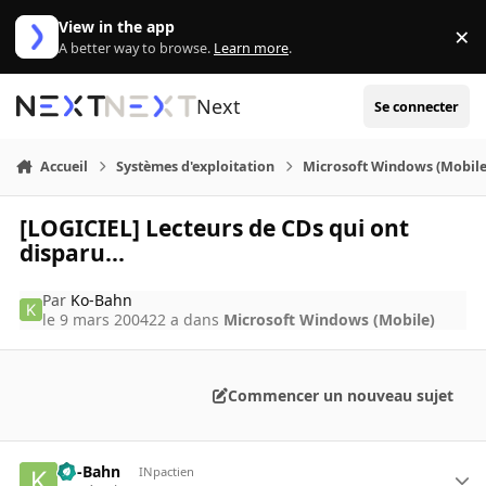
Aller au contenu
View in the app
×
Di
A better way to browse.
Learn more
.
Next
Se connecter
Accueil
Systèmes d'exploitation
Microsoft Windows (Mobile
[LOGICIEL] Lecteurs de CDs qui ont
disparu...
Par
Ko-Bahn
le 9 mars 2004
22 a
dans
Microsoft Windows (Mobile)
Commencer un nouveau sujet
Ko-Bahn
INpactien