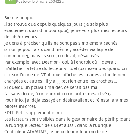
Posté(e)
le 9 mars 2004
22 a
Bien le bonjour.
Il se trouve que depuis quelques jours (je sais plus
exactement quand ni pourquoi), je ne vois plus mes lecteurs
de cds/graveurs.
Je tiens à préciser qu'ils ne sont pas simplement cachés
(sinon je pourrais quand même y accéder via ligne de
commande), mais ils sont, on dirait, désactivés.
Par exemple, avec Deamon-Tool, à l'endroit où il devrait
m'afficher la lettre du lecteur virtuel (par exemple, quand on
clic sur l'icone de DT, il nous affiche les images actuellement
chargées et autres), il y a [ ] (et rien entre les crochets...)
Si quelqu'un pouvait m'aider, ce serait pas mal.
J'ai sans doute, à un endroit ou un autre, désactivé ça.
Pour info, j'ai déjà essayé en désinstallant et réinstallant mes
pilotes (nForce).
EDIT: Petit supplément d'info :
Les lecteurs sont visibles dans le gestionnaire de périhp (dans
la rubrique Lecteur de CD) et aussi, dans la rubrique
Controleur ATA/ATAPI, je peux définir leur mode de