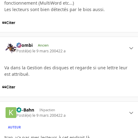
fonctionnement (MultiWord etc...)
Les lecteurs sont bien détectés par le bios aussi.
Citer
XZombi
Ancien
Posté(e)
le 9 mars 2004
22 a
Va dans la Gestion des disques et regarde si une lettre leur
est attribué.
Citer
Ko-Bahn
INpactien
Posté(e)
le 9 mars 2004
22 a
AUTEUR
Nan, y'a pas mes lecteurs à cet endroit là.