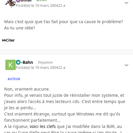
Posté(e)
le 10 mars 2004
22 a
Mais c'est quoi que t'as fait pour que ca cause le problème?
As-tu une idée?
Citer
Ko-Bahn
INpactien
Posté(e)
le 10 mars 2004
22 a
AUTEUR
Non, vraiment aucune.
Pour info, je venais tout juste de réinstaller mon systeme, et
j'avais alors l'accès à mes lecteurs cds. C'est entre temps que
je les ai perdu...
C'est vraiment étrange, surtout que Windows me dit qu'ils
fonctionnent parfaitement...
A la rigueur,
voici les clefs
que j'ai modifiée dans la BdR, au
cas ou l'une d'elle peut être la cause (même si j'en doute...)