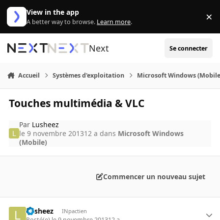
Aller au contenu
View in the app
×
Di
A better way to browse.
Learn more
.
Next
Se connecter
Accueil
Systèmes d'exploitation
Microsoft Windows (Mobile
Touches multimédia & VLC
Par
Lusheez
le 9 novembre 2013
12 a
dans
Microsoft Windows
(Mobile)
Commencer un nouveau sujet
Lusheez
INpactien
Posté(e)
le 9 novembre 2013
12 a