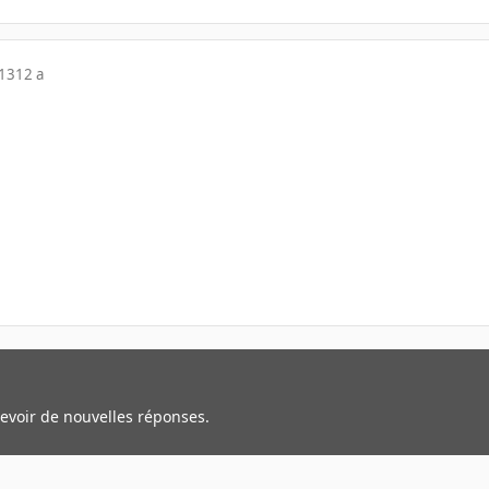
013
12 a
cevoir de nouvelles réponses.