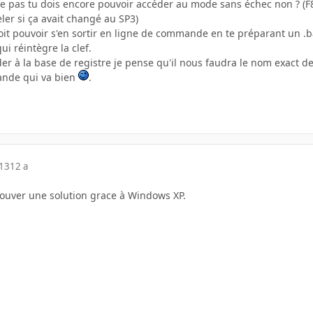
pe pas tu dois encore pouvoir accéder au mode sans échec non ? (F8
ler si ça avait changé au SP3)
it pouvoir s'en sortir en ligne de commande en te préparant un .ba
ui réintègre la clef.
er à la base de registre je pense qu'il nous faudra le nom exact de 
ande qui va bien
.
013
12 a
trouver une solution grace à Windows XP.