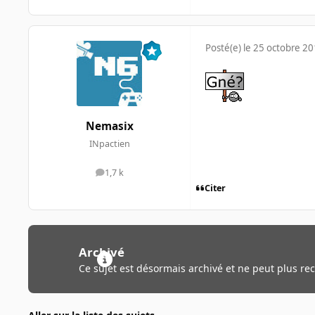
Posté(e)
le 25 octobre 2
Nemasix
INpactien
1,7 k
messages
Citer
Archivé
Ce sujet est désormais archivé et ne peut plus re