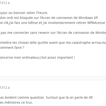
013
12 a
njour ou bonsoir selon l'heure.
 Mon ordi est bloquée sur l'écran de connexion de Windows XP.
ne clé,j'ai fais une bêtise et j'ai involontairement retirer WPAAcesse 
pas me connecter sans revenir sur l'écran de connexion de Windo
remettre les choses telle qu'elle avant que ma catastrophe arriva,
comment faire ?
oncerne mon ordinateur,c'est assez important !
013
12 a
vident comme question. Surtout que là on parle de XP.
les mémoires ce truc.