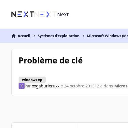
Aller au contenu
Next
Accueil
Systèmes d'exploitation
Microsoft Windows (Mo
Problème de clé
windows xp
Par
xxgaburieruxx
le 24 octobre 2013
12 a
dans
Micros