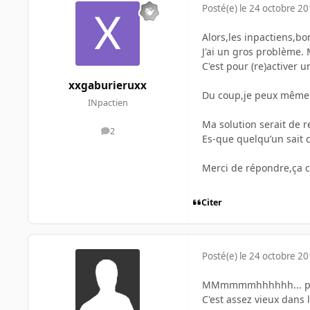
Posté(e)
le 24 octobre 2
Alors,les inpactiens,bo
J'ai un gros problème.
C'est pour (re)activer u
xxgaburieruxx
Du coup,je peux même 
INpactien
Ma solution serait de 
2
messages
Es-que quelqu’un sait 
Merci de répondre,ça c
Citer
Posté(e)
le 24 octobre 2
MMmmmmhhhhhh... pas é
C'est assez vieux dans 