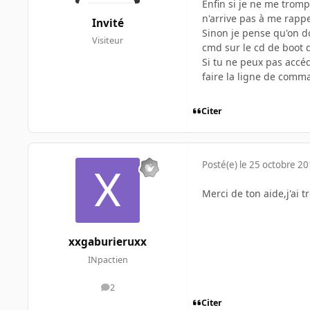
Enfin si je ne me trom
n'arrive pas à me rappe
Invité
Sinon je pense qu'on do
Visiteur
cmd sur le cd de boot q
Si tu ne peux pas accéd
faire la ligne de comm
Citer
Posté(e)
le 25 octobre 2
Merci de ton aide,j'ai 
xxgaburieruxx
INpactien
2
messages
Citer