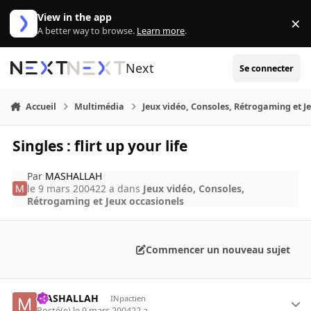
Aller au contenu
View in the app
×
Di
A better way to browse.
Learn more
.
Next
Se connecter
Accueil
Multimédia
Jeux vidéo, Consoles, Rétrogaming et J
Singles : flirt up your life
Par
MASHALLAH
le 9 mars 2004
22 a
dans
Jeux vidéo, Consoles,
Rétrogaming et Jeux occasionels
Commencer un nouveau sujet
MASHALLAH
INpactien
Posté(e)
le 9 mars 2004
22 a