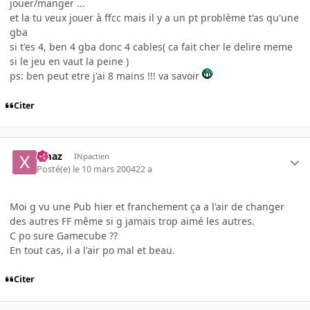
jouer/manger ...
et la tu veux jouer à ffcc mais il y a un pt problème t'as qu'une
gba
si t'es 4, ben 4 gba donc 4 cables( ca fait cher le delire meme
si le jeu en vaut la peine )
ps: ben peut etre j'ai 8 mains !!! va savoir
Citer
xmaz
INpactien
Posté(e)
le 10 mars 2004
22 a
Moi g vu une Pub hier et franchement ça a l'air de changer
des autres FF même si g jamais trop aimé les autres.
C po sure Gamecube ??
En tout cas, il a l'air po mal et beau.
Citer