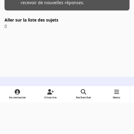
recevoir de nouvelles réponses.
Aller sur la liste des sujets
Light Mode
Dark Mode
System Preference
Se connecter
S’inscrire
Rechercher
Menu
Langue
Cookies
Powered by
Invision Community