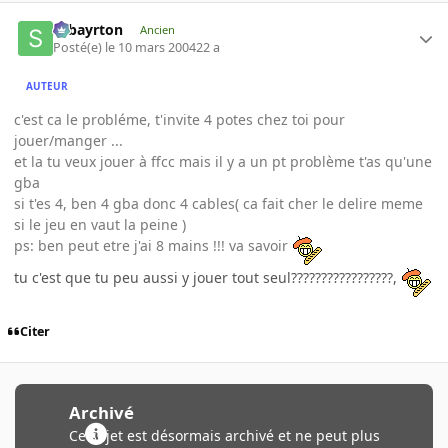
sebayrton
Ancien
Posté(e)
le 10 mars 2004
22 a
AUTEUR
c'est ca le probléme, t'invite 4 potes chez toi pour
jouer/manger ...
et la tu veux jouer à ffcc mais il y a un pt problème t'as qu'une
gba
si t'es 4, ben 4 gba donc 4 cables( ca fait cher le delire meme
si le jeu en vaut la peine )
ps: ben peut etre j'ai 8 mains !!! va savoir
tu c'est que tu peu aussi y jouer tout seul?????????????????,
Citer
Archivé
Ce sujet est désormais archivé et ne peut plus