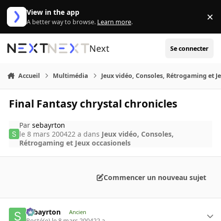
Aller au contenu
View in the app
×
Di
A better way to browse.
Learn more
.
Next
Se connecter
Accueil
Multimédia
Jeux vidéo, Consoles, Rétrogaming et J
Final Fantasy chrystal chronicles
Par
sebayrton
le 8 mars 2004
22 a
dans
Jeux vidéo, Consoles,
Rétrogaming et Jeux occasionels
Commencer un nouveau sujet
sebayrton
Ancien
Posté(e)
le 8 mars 2004
22 a