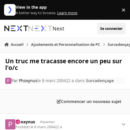
Aller au contenu
View in the app
×
Di
A better way to browse.
Learn more
.
Next
Se connecter
Accueil
Ajustements et Personnalisation de PC
Surcadença
Un truc me tracasse encore un peu sur
l'o/c
Par
Phoxynus
le 8 mars 2004
22 a
dans
Surcadençage
Commencer un nouveau sujet
Phoxynus
INpactien
Posté(e)
le 8 mars 2004
22 a