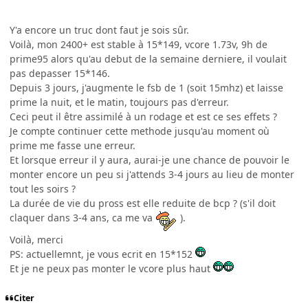
Y'a encore un truc dont faut je sois sûr.
Voilà, mon 2400+ est stable à 15*149, vcore 1.73v, 9h de
prime95 alors qu'au debut de la semaine derniere, il voulait
pas depasser 15*146.
Depuis 3 jours, j'augmente le fsb de 1 (soit 15mhz) et laisse
prime la nuit, et le matin, toujours pas d'erreur.
Ceci peut il être assimilé à un rodage et est ce ses effets ?
Je compte continuer cette methode jusqu'au moment où
prime me fasse une erreur.
Et lorsque erreur il y aura, aurai-je une chance de pouvoir le
monter encore un peu si j'attends 3-4 jours au lieu de monter
tout les soirs ?
La durée de vie du pross est elle reduite de bcp ? (s'il doit
claquer dans 3-4 ans, ca me va
).
Voilà, merci
PS: actuellemnt, je vous ecrit en 15*152
Et je ne peux pas monter le vcore plus haut
Citer