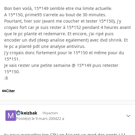
Bon ben voilà, 15*149 semble etre ma limite actuelle.
A 15*150, prime95 s'arrete au bout de 30 minutes.
Pourtant, hier soir (avant me coucher et tester 15*150), j'y
croyais fort car je suis rester à 15*152 pendant 4 heures avant
que le pc plante et redemarre. Et encore, j'ai ripé puis
encoder un dvd (deep analise egalement) avec dvd shrink. Et
le pc a planté pdt une analyse antivirus.
J'y croyais donc fortement pour le 15*150 et même pour du
15*151.
Je vais rester une petite semaine @ 15*149 puis retester
15*150.
:8
Citer
Mikeizbak
INpactien
Posté(e)
le 9 mars 2004
22 a
tu peux overvolter ton CPU en faisant un mod des ponts L11,