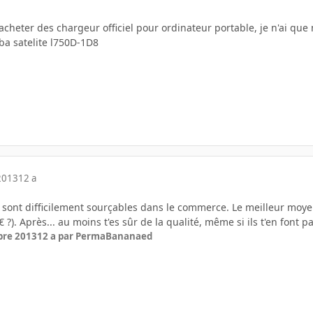
acheter des chargeur officiel pour ordinateur portable, je n'ai qu
ba satelite l750D-1D8
2013
12 a
x sont difficilement sourçables dans le commerce. Le meilleur moye
 ?). Après... au moins t'es sûr de la qualité, même si ils t'en font pa
bre 2013
12 a
par PermaBananaed