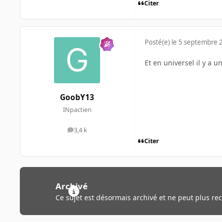
Citer
Posté(e)
le 5 septembre 
Et en universel il y a u
GoobY13
INpactien
3,4 k
messages
Citer
Archivé
Ce sujet est désormais archivé et ne peut plus re