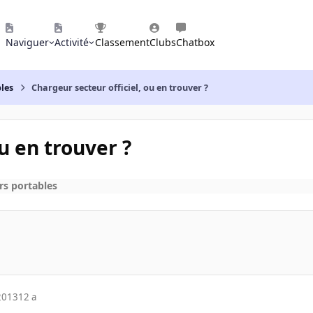
Naviguer
Activité
Classement
Clubs
Chatbox
les
Chargeur secteur officiel, ou en trouver ?
u en trouver ?
rs portables
2013
12 a