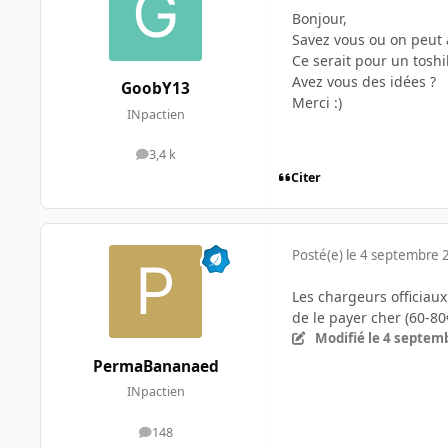
Bonjour,
Savez vous ou on peut 
Ce serait pour un toshi
Avez vous des idées ?
GoobY13
Merci :)
INpactien
3,4 k
messages
Citer
Posté(e)
le 4 septembre 
Les chargeurs officiau
de le payer cher (60-80€
Modifié
le 4 septem
PermaBananaed
INpactien
148
messages