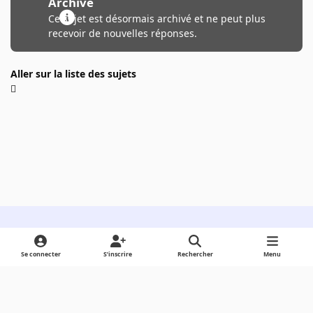
Archivé
Ce sujet est désormais archivé et ne peut plus
recevoir de nouvelles réponses.
Aller sur la liste des sujets
Light Mode
Dark Mode
System Preference
Se connecter
S’inscrire
Rechercher
Menu
Langue
Cookies
Powered by
Invision Community