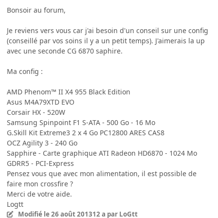
Bonsoir au forum,
Je reviens vers vous car j'ai besoin d'un conseil sur une config
(conseillé par vos soins il y a un petit temps). J'aimerais la up
avec une seconde CG 6870 saphire.
Ma config :
AMD Phenom™ II X4 955 Black Edition
Asus M4A79XTD EVO
Corsair HX - 520W
Samsung Spinpoint F1 S-ATA - 500 Go - 16 Mo
G.Skill Kit Extreme3 2 x 4 Go PC12800 ARES CAS8
OCZ Agility 3 - 240 Go
Sapphire - Carte graphique ATI Radeon HD6870 - 1024 Mo
GDRR5 - PCI-Express
Pensez vous que avec mon alimentation, il est possible de
faire mon crossfire ?
Merci de votre aide.
Logtt
Modifié
le 26 août 2013
12 a
par LoGtt