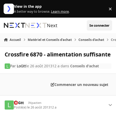
Aller au contenu
View in the app
×
Di
A better way to browse.
Learn more
.
Next
Se connecter
Accueil
Matériel et Conseils d'achat
Conseils d'achat
Cro
Crossfire 6870 - alimentation suffisante
Par
LoGtt
le 26 août 2013
12 a
dans
Conseils d'achat
Commencer un nouveau sujet
LoGtt
INpactien
Posté(e)
le 26 août 2013
12 a