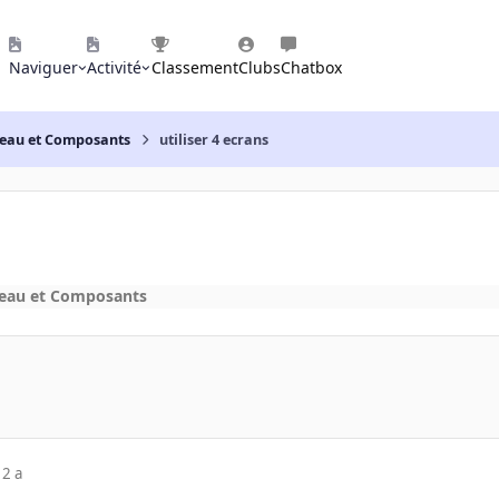
Naviguer
Activité
Classement
Clubs
Chatbox
reau et Composants
utiliser 4 ecrans
reau et Composants
12 a