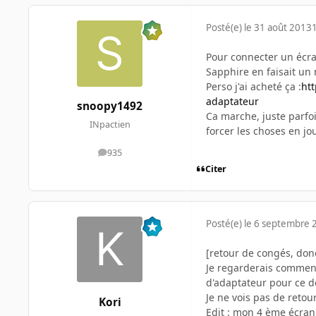
Posté(e)
le 31 août 2013
Pour connecter un écran
Sapphire en faisait un 
Perso j'ai acheté ça :
ht
adaptateur
snoopy1492
Ca marche, juste parfoi
INpactien
forcer les choses en j
935
messages
Citer
Posté(e)
le 6 septembre 
[retour de congés, donc
Je regarderais comment 
d'adaptateur pour ce d
Je ne vois pas de retour
Kori
Edit : mon 4 ème écran