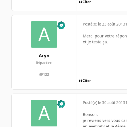
Citer
Posté(e)
le 23 août 2013
Merci pour votre répon
et je teste ça.
Aryn
INpactien
133
messages
Citer
Posté(e)
le 30 août 2013
Bonsoir,
je reviens vers vous ca
en eyefinity et le 4èm