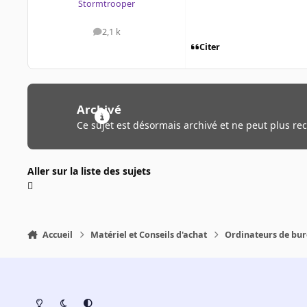
Stormtrooper
2,1 k
messages
Citer
Archivé
Ce sujet est désormais archivé et ne peut plus re
Aller sur la liste des sujets
Accueil
Matériel et Conseils d'achat
Ordinateurs de bu
Light Mode
Dark Mode
System Preference