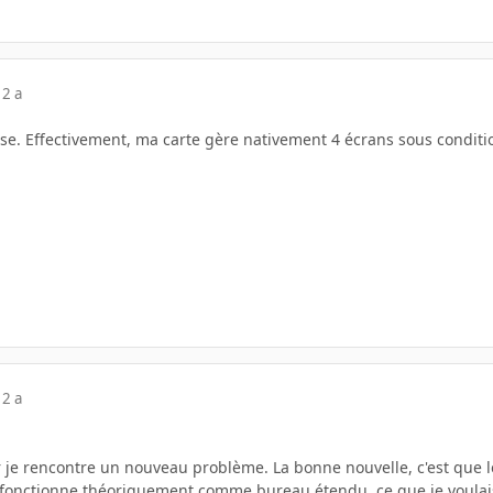
12 a
se. Effectivement, ma carte gère nativement 4 écrans sous conditio
12 a
r je rencontre un nouveau problème. La bonne nouvelle, c'est que l
e fonctionne théoriquement comme bureau étendu, ce que je voulai