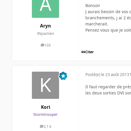
Bonsoir
J aurais besoin de vos 
branchements, j ai 2 éc
marcherait.
Aryn
Pensez vous que je soit
INpactien
133
messages
Citer
Posté(e)
le 23 août 2013
Il faut regarder de prè
les deux sorties DVI so
Kori
Stormtrooper
2,1 k
messages