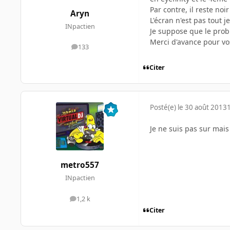
Par contre, il reste noi
Aryn
L'écran n'est pas tout j
INpactien
Je suppose que le prob 
Merci d'avance pour vo
133
messages
Citer
Posté(e)
le 30 août 2013
Je ne suis pas sur mais
metro557
INpactien
1,2 k
messages
Citer