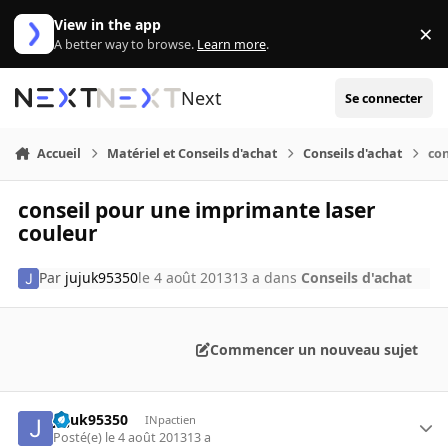
Aller au contenu
View in the app
×
Di
A better way to browse.
Learn more
.
Next
Se connecter
Accueil
Matériel et Conseils d'achat
Conseils d'achat
con
conseil pour une imprimante laser
couleur
Par
jujuk95350
le 4 août 2013
13 a
dans
Conseils d'achat
Commencer un nouveau sujet
jujuk95350
INpactien
Posté(e)
le 4 août 2013
13 a