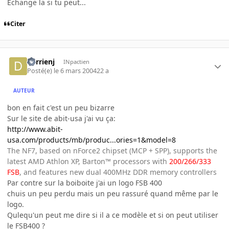
Echange la si tu peut...
Citer
derrienj
INpactien
Posté(e)
le 6 mars 2004
22 a
AUTEUR
bon en fait c'est un peu bizarre
Sur le site de abit-usa j'ai vu ça:
http://www.abit-
usa.com/products/mb/produc...ories=1&model=8
The NF7, based on nForce2 chipset (MCP + SPP), supports the
latest AMD Athlon XP, Barton™ processors with
200/266/333
FSB
, and features new dual 400MHz DDR memory controllers
Par contre sur la boiboite j'ai un logo FSB 400
chuis un peu perdu mais un peu rassuré quand même par le
logo.
Qulequ'un peut me dire si il a ce modèle et si on peut utiliser
le FSB400 ?