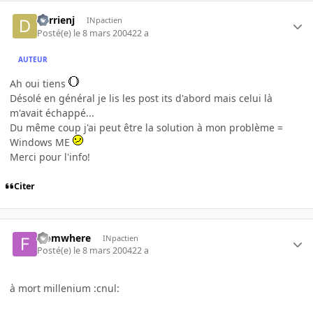
derrienj
INpactien
Posté(e)
le 8 mars 2004
22 a
AUTEUR
Ah oui tiens
Désolé en général je lis les post its d'abord mais celui là
m'avait échappé...
Du même coup j'ai peut être la solution à mon problème =
Windows ME
Merci pour l'info!
Citer
fromwhere
INpactien
Posté(e)
le 8 mars 2004
22 a
à mort millenium :cnul: