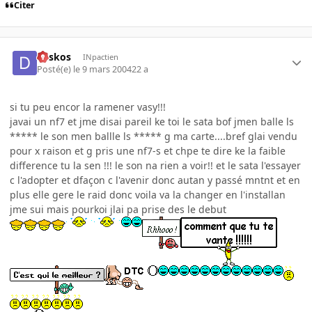
Citer
deskos
INpactien
Posté(e)
le 9 mars 2004
22 a
si tu peu encor la ramener vasy!!!
javai un nf7 et jme disai pareil ke toi le sata bof jmen balle ls
***** le son men ballle ls ***** g ma carte....bref glai vendu
pour x raison et g pris une nf7-s et chpe te dire ke la faible
difference tu la sen !!! le son na rien a voir!! et le sata l'essayer
c l'adopter et dfaçon c l'avenir donc autan y passé mntnt et en
plus elle gere le raid donc voila va la changer en l'installan
jme sui mais pourkoi jlai pa prise des le debut