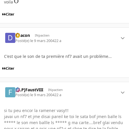
voila
Citer
Deacon
INpactien
Posté(e)
le 9 mars 2004
22 a
C'est que le son de ta première nf7 avait un problème...
Citer
[FLP]FaustVIII
INpactien
Posté(e)
le 9 mars 2004
22 a
si tu peu encor la ramener vasy!!!
javai un nf7 et jme disai pareil ke toi le sata bof jmen balle ls
***** le son men ballle ls ***** g ma carte....bref glai vendu
pour x raison et g pris une nf7-s et chpe te dire ke la faible