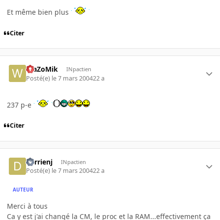
Et même bien plus
Citer
WaZoMik
INpactien
Posté(e)
le 7 mars 2004
22 a
237 p-e
Citer
derrienj
INpactien
Posté(e)
le 7 mars 2004
22 a
AUTEUR
Merci à tous
Ca y est j'ai changé la CM, le proc et la RAM...effectivement ça