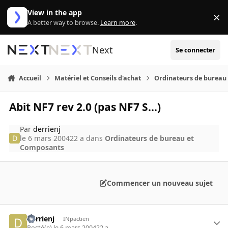
Aller au contenu
View in the app
×
Di
A better way to browse.
Learn more
.
Next
Se connecter
Accueil
Matériel et Conseils d'achat
Ordinateurs de bureau
Abit NF7 rev 2.0 (pas NF7 S...)
Par
derrienj
le 6 mars 2004
22 a
dans
Ordinateurs de bureau et
Composants
Commencer un nouveau sujet
derrienj
INpactien
Posté(e)
le 6 mars 2004
22 a