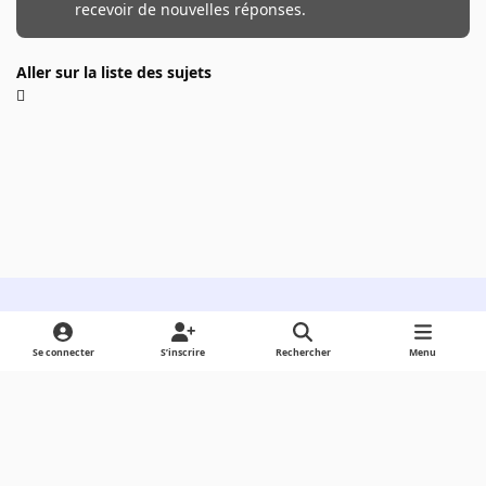
recevoir de nouvelles réponses.
Aller sur la liste des sujets
Light Mode
Dark Mode
System Preference
Se connecter
S’inscrire
Rechercher
Menu
Langue
Cookies
Powered by
Invision Community