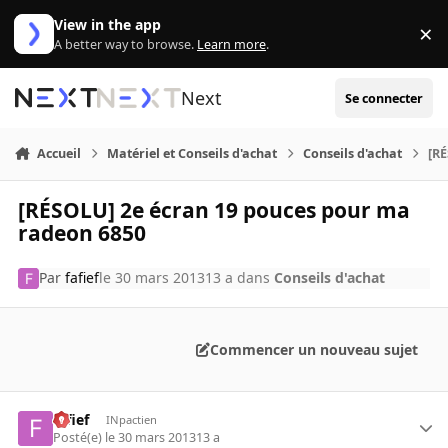
Aller au contenu
View in the app
×
Di
A better way to browse.
Learn more
.
Next
Se connecter
Accueil
Matériel et Conseils d'achat
Conseils d'achat
[R
[RÉSOLU] 2e écran 19 pouces pour ma
radeon 6850
Par
fafief
le 30 mars 2013
13 a
dans
Conseils d'achat
Commencer un nouveau sujet
fafief
INpactien
Posté(e)
le 30 mars 2013
13 a